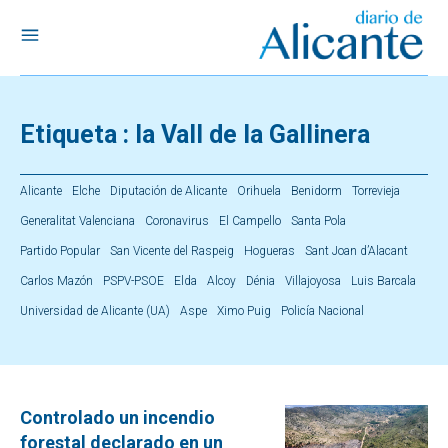
Etiqueta :
la Vall de la Gallinera
Alicante
Elche
Diputación de Alicante
Orihuela
Benidorm
Torrevieja
Generalitat Valenciana
Coronavirus
El Campello
Santa Pola
Partido Popular
San Vicente del Raspeig
Hogueras
Sant Joan d’Alacant
Carlos Mazón
PSPV-PSOE
Elda
Alcoy
Dénia
Villajoyosa
Luis Barcala
Universidad de Alicante (UA)
Aspe
Ximo Puig
Policía Nacional
Controlado un incendio
forestal declarado en un