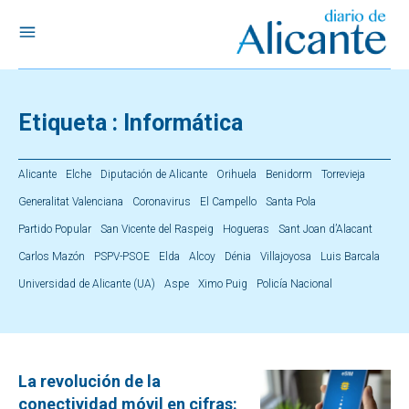
Etiqueta :
Informática
Alicante
Elche
Diputación de Alicante
Orihuela
Benidorm
Torrevieja
Generalitat Valenciana
Coronavirus
El Campello
Santa Pola
Partido Popular
San Vicente del Raspeig
Hogueras
Sant Joan d’Alacant
Carlos Mazón
PSPV-PSOE
Elda
Alcoy
Dénia
Villajoyosa
Luis Barcala
Universidad de Alicante (UA)
Aspe
Ximo Puig
Policía Nacional
La revolución de la
conectividad móvil en cifras: