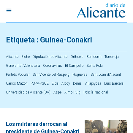
Etiqueta :
Guinea-Conakri
Alicante
Elche
Diputación de Alicante
Orihuela
Benidorm
Torrevieja
Generalitat Valenciana
Coronavirus
El Campello
Santa Pola
Partido Popular
San Vicente del Raspeig
Hogueras
Sant Joan d’Alacant
Carlos Mazón
PSPV-PSOE
Elda
Alcoy
Dénia
Villajoyosa
Luis Barcala
Universidad de Alicante (UA)
Aspe
Ximo Puig
Policía Nacional
Los militares derrocan al
presidente de Guinea-Conakri