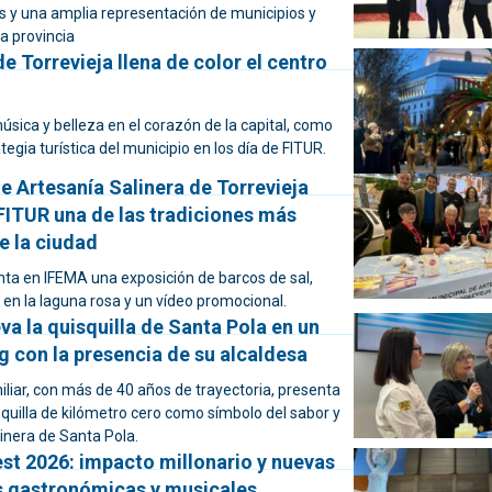
 y una amplia representación de municipios y
a provincia
de Torrevieja llena de color el centro
sica y belleza en el corazón de la capital, como
tegia turística del municipio en los día de FITUR.
e Artesanía Salinera de Torrevieja
FITUR una de las tradiciones más
e la ciudad
nta en IFEMA una exposición de barcos de sal,
en la laguna rosa y un vídeo promocional.
va la quisquilla de Santa Pola en un
 con la presencia de su alcaldesa
liar, con más de 40 años de trayectoria, presenta
squilla de kilómetro cero como símbolo del sabor y
inera de Santa Pola.
st 2026: impacto millonario y nuevas
s gastronómicas y musicales