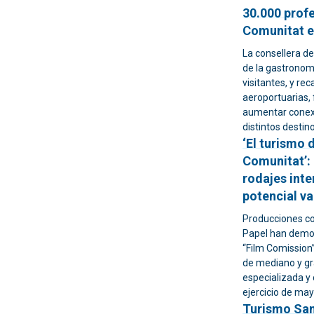
30.000 profe
Comunitat el
La consellera de
de la gastronomía vale
visitantes, y re
aeroportuarias, 
aumentar conexi
distintos desti
‘El turismo 
Comunitat’: 
rodajes int
potencial v
Producciones co
Papel han demos
“Film Comission
de mediano y g
especializada y
ejercicio de may
Turismo San