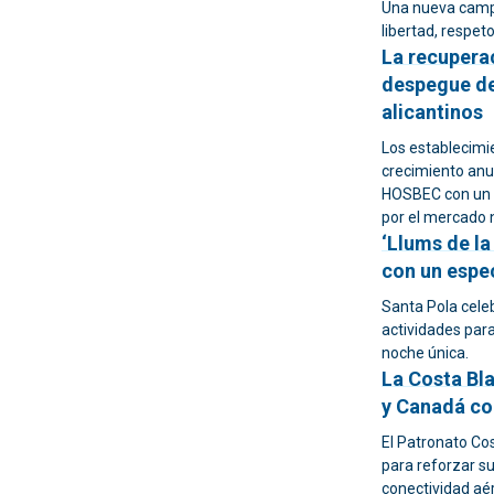
Una nueva campa
libertad, respeto
La recuperac
despegue del
alicantinos
Los establecimi
crecimiento anu
HOSBEC con un 2,3% más de pernoctaciones au
por el mercado 
‘Llums de la
con un espe
Santa Pola celeb
actividades para
noche única.
La Costa Bl
y Canadá co
El Patronato Cos
para reforzar su
conectividad aé