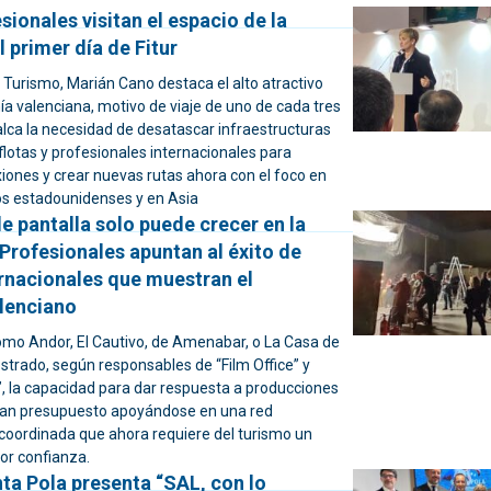
sionales visitan el espacio de la
 primer día de Fitur
 Turismo, Marián Cano destaca el alto atractivo
nciana, motivo de viaje de uno de cada tres
calca la necesidad de desatascar infraestructuras
flotas y profesionales internacionales para
ones y crear nuevas rutas ahora con el foco en
nos estadounidenses y en Asia
de pantalla solo puede crecer en la
Profesionales apuntan al éxito de
ernacionales que muestran el
alenciano
mo Andor, El Cautivo, de Amenabar, o La Casa de
trado, según responsables de “Film Office” y
”, la capacidad para dar respuesta a producciones
ran presupuesto apoyándose en una red
 coordinada que ahora requiere del turismo un
or confianza.
ta Pola presenta “SAL, con lo