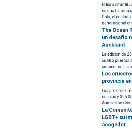
El libro infantil
es una historia 
Pola, el cuidado
generacional en 
The Ocean R
un desafío r
Auckland
La edición de 2
cuatro puertos d
conocer en los 
Los cruceros
provincia en
Los próximos m
escalas y 325.0
Asociación Cost
La Comunita
LGBT+ su im
acogedor