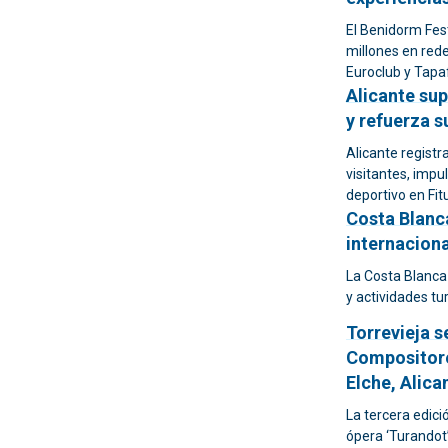
El Benidorm Fes
millones en rede
Euroclub y Tapa
Alicante sup
y refuerza s
Alicante registr
visitantes, impu
deportivo en Fit
Costa Blanc
internacion
La Costa Blanca
y actividades tu
Torrevieja s
Compositore
Elche, Alica
La tercera edici
ópera ‘Turandot’