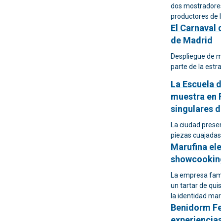
dos mostradores
productores de l
El Carnaval 
de Madrid
Despliegue de mú
parte de la estra
La Escuela d
muestra en 
singulares d
La ciudad prese
piezas cuajadas 
Marufina ele
showcooking
La empresa fami
un tartar de qui
la identidad mar
Benidorm Fe
experiencia