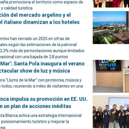
ña promociona el territorio como espacio de
 y calidad turística
ión del mercado argelino y el
 italiano dinamizan a los hoteles
entos han cerrado un 2025 en cifras de
ales según las estimaciones de la patronal
nque limitados
nacional con una bajada de 2,8 puntos
 Mar’: Santa Pola inaugura el verano
ctacular show de luz y música
ra “Llums de la Mar” con pirotecnia, música y
 todos, reuniendo a miles de visitantes en una
anca impulsa su promoción en EE. UU.
n un plan de acciones inéditas
ta Blanca activa una estrategia internacional
 posicionamiento turístico y mejorar la
rea