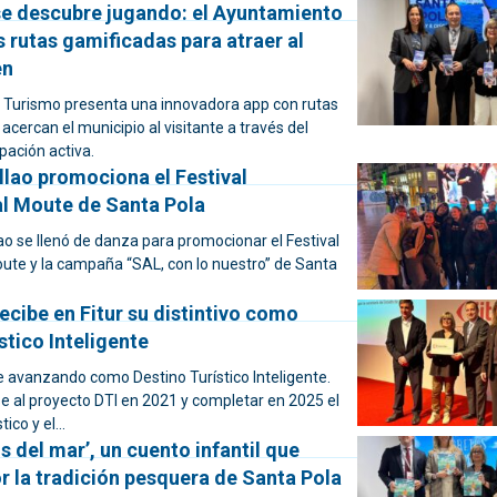
se descubre jugando: el Ayuntamiento
 rutas gamificadas para atraer al
en
e Turismo presenta una innovadora app con rutas
 acercan el municipio al visitante a través del
ipación activa.
llao promociona el Festival
al Moute de Santa Pola
ao se llenó de danza para promocionar el Festival
oute y la campaña “SAL, con lo nuestro” de Santa
ecibe en Fitur su distintivo como
stico Inteligente
e avanzando como Destino Turístico Inteligente.
e al proyecto DTI en 2021 y completar en 2025 el
co y el...
s del mar’, un cuento infantil que
r la tradición pesquera de Santa Pola