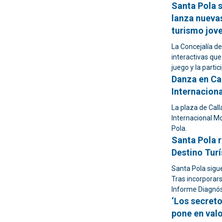
Santa Pola 
lanza nuevas
turismo jov
La Concejalía d
interactivas que
juego y la partic
Danza en Ca
Internacion
La plaza de Call
Internacional M
Pola.
Santa Pola r
Destino Turí
Santa Pola sigu
Tras incorporars
Informe Diagnósti
‘Los secreto
pone en valo