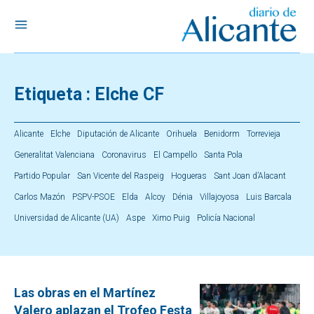
Etiqueta :
Elche CF
Alicante
Elche
Diputación de Alicante
Orihuela
Benidorm
Torrevieja
Generalitat Valenciana
Coronavirus
El Campello
Santa Pola
Partido Popular
San Vicente del Raspeig
Hogueras
Sant Joan d’Alacant
Carlos Mazón
PSPV-PSOE
Elda
Alcoy
Dénia
Villajoyosa
Luis Barcala
Universidad de Alicante (UA)
Aspe
Ximo Puig
Policía Nacional
Las obras en el Martínez
Valero aplazan el Trofeo Festa