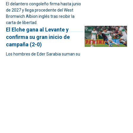
El delantero congoleño firma hasta junio
de 2027 y llega procedente del West
Bromwich Albion inglés tras recibir la
carta de libertad.
El Elche gana al Levante y
confirma su gran inicio de
campaña (2-0)
Los hombres de Eder Sarabia suman su
primera victoria de la temporada tras
superar con claridad al Levante gracias
a los goles de Rafa Mir y Rodrigo
Mendoza.
El Elche no se mantenía invicto
en sus dos primeras jornadas
en LaLiga desde 1976
El cuadro ilicitano ha sumado dos
empates de mucho mérito ante sendos
equipos destinados a pelear por la parte
alta, el Betis y el Atlético.