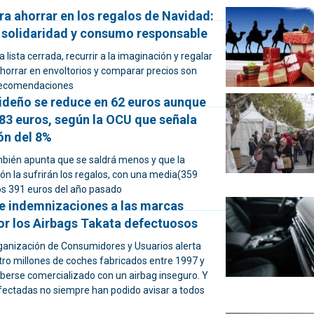
a ahorrar en los regalos de Navidad:
, solidaridad y consumo responsable
lista cerrada, recurrir a la imaginación y regalar
ahorrar en envoltorios y comparar precios son
 recomendaciones
videño se reduce en 62 euros aunque
683 euros, según la OCU que señala
ón del 8%
bién apunta que se saldrá menos y que la
ión la sufrirán los regalos, con una media(359
los 391 euros del año pasado
e indemnizaciones a las marcas
or los Airbags Takata defectuosos
Organización de Consumidores y Usuarios alerta
ro millones de coches fabricados entre 1997 y
berse comercializado con un airbag inseguro. Y
fectadas no siempre han podido avisar a todos