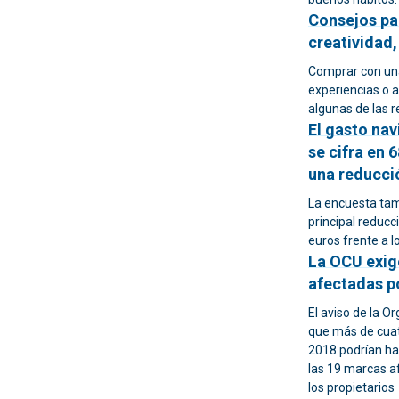
Consejos par
creatividad
Comprar con una 
experiencias o 
algunas de las
El gasto na
se cifra en 
una reducci
La encuesta tam
principal reducc
euros frente a 
La OCU exig
afectadas p
El aviso de la 
que más de cuat
2018 podrían ha
las 19 marcas a
los propietarios