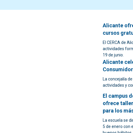
Alicante of
cursos grat
El CERCA de Ali
actividades form
19 de junio.
Alicante cel
Consumidor
La concejalía de
actividades y c
El campus d
ofrece talle
para los má
La escuela se di
5 de enero con e
buenos hábitos.