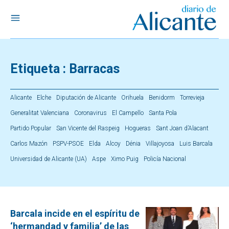
Etiqueta :
Barracas
Alicante
Elche
Diputación de Alicante
Orihuela
Benidorm
Torrevieja
Generalitat Valenciana
Coronavirus
El Campello
Santa Pola
Partido Popular
San Vicente del Raspeig
Hogueras
Sant Joan d’Alacant
Carlos Mazón
PSPV-PSOE
Elda
Alcoy
Dénia
Villajoyosa
Luis Barcala
Universidad de Alicante (UA)
Aspe
Ximo Puig
Policía Nacional
Barcala incide en el espíritu de
‘hermandad y familia’ de las