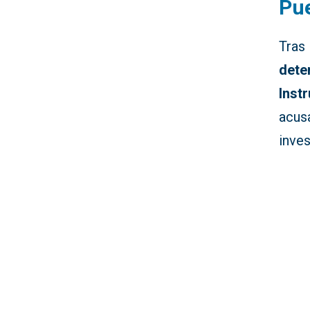
Pue
Tras 
dete
Inst
acus
inves