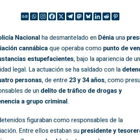
licía Nacional
ha desmantelado en
Dénia
una
pres
iación cannábica
que operaba como
punto de ven
ustancias estupefacientes
, bajo la apariencia de u
idad legal. La actuación se ha saldado con la
deten
uatro personas
, de entre
23 y 34 años
, como pres
onsables de un
delito de tráfico de drogas y
enencia a grupo criminal
.
detenidos figuraban como responsables de la
ación. Entre ellos estaban su
presidente y tesorer