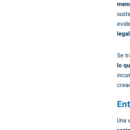
men
susta
evide
lega
Se tr
lo q
incum
crea
Ent
Una v