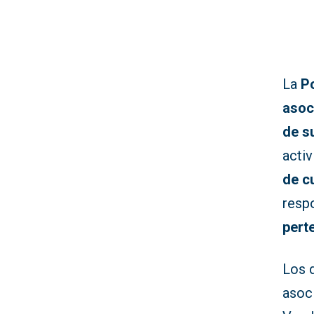
La
Po
asoc
de s
activ
de c
resp
pert
Los 
asoci