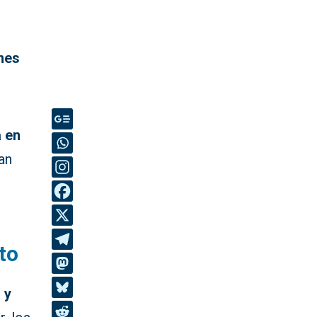
ines
a en
an
to
 y