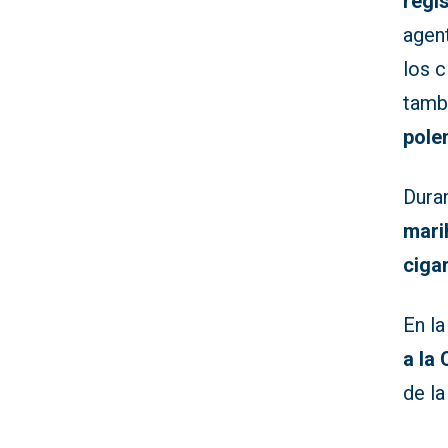
regis
agen
los c
tamb
pole
Duran
mari
cigar
En l
a la
de la