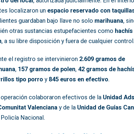
tro del local
, autorizada judicialmente. En el interio
tes localizaron un
espacio reservado con taquilla
lientes guardaban bajo llave no solo
marihuana
, si
ién otras sustancias estupefacientes como
hachís
n
, a su libre disposición y fuera de cualquier control
te el registro se intervinieron
2.609 gramos de
huana
,
157 gramos de polen
,
42 gramos de hachí
rillos tipo porro
y
845 euros en efectivo
.
a operación colaboraron efectivos de la
Unidad Ads
 Comunitat Valenciana
y de la
Unidad de Guías Can
 Policía Nacional.