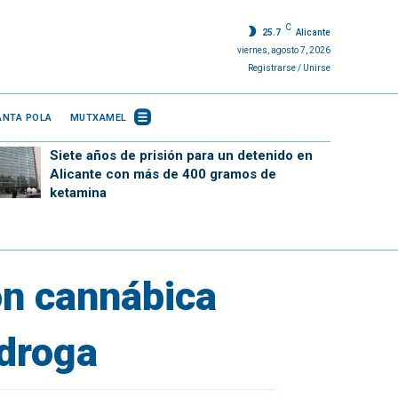
C
25.7
Alicante
viernes, agosto 7, 2026
Registrarse / Unirse
ANTA POLA
MUTXAMEL
Siete años de prisión para un detenido en
Alicante con más de 400 gramos de
ketamina
ón cannábica
 droga