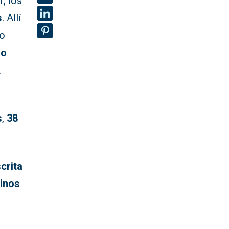
r, los
s
. Allí
no
 o
.
s
,
38
crita
inos