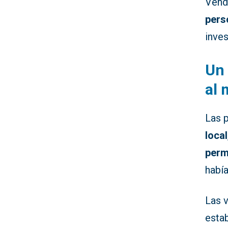
Vend
pers
inves
Un 
al
Las 
local
perm
había
Las v
esta