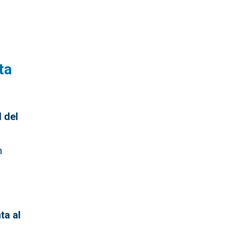
ta
d del
n
ta al