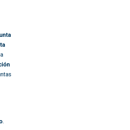
unta
ta
na
ción
untas
o
.