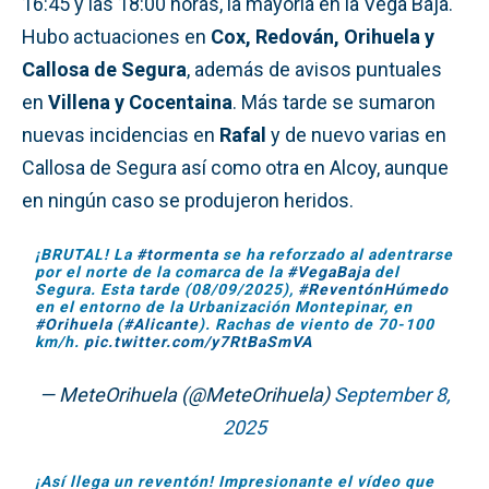
16:45 y las 18:00 horas, la mayoría en la Vega Baja.
Hubo actuaciones en
Cox, Redován, Orihuela y
Callosa de Segura
, además de avisos puntuales
en
Villena y Cocentaina
. Más tarde se sumaron
nuevas incidencias en
Rafal
y de nuevo varias en
Callosa de Segura así como otra en Alcoy, aunque
en ningún caso se produjeron heridos.
¡BRUTAL! La
#tormenta
se ha reforzado al adentrarse
por el norte de la comarca de la
#VegaBaja
del
Segura. Esta tarde (08/09/2025),
#ReventónHúmedo
en el entorno de la Urbanización Montepinar, en
#Orihuela
(
#Alicante
). Rachas de viento de 70-100
km/h.
pic.twitter.com/y7RtBaSmVA
— MeteOrihuela (@MeteOrihuela)
September 8,
2025
¡Así llega un reventón! Impresionante el vídeo que