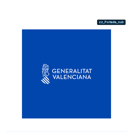
zz_Portada_sub