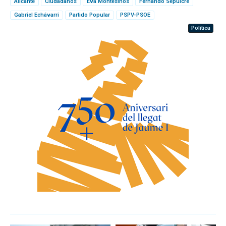
Alicante
Ciudadanos
Eva Montesinos
Fernando Sepulcre
Gabriel Echávarri
Partido Popular
PSPV-PSOE
Política