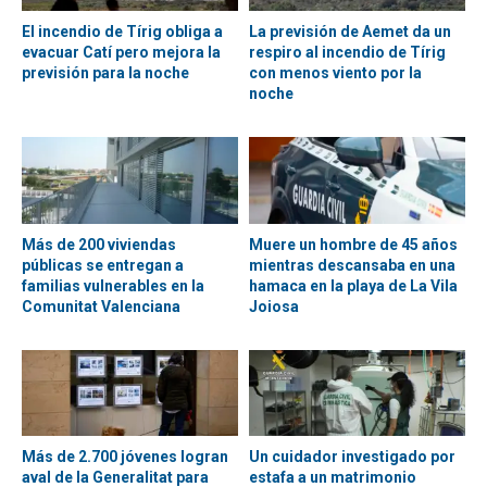
El incendio de Tírig obliga a
La previsión de Aemet da un
evacuar Catí pero mejora la
respiro al incendio de Tírig
previsión para la noche
con menos viento por la
noche
Más de 200 viviendas
Muere un hombre de 45 años
públicas se entregan a
mientras descansaba en una
familias vulnerables en la
hamaca en la playa de La Vila
Comunitat Valenciana
Joiosa
Más de 2.700 jóvenes logran
Un cuidador investigado por
aval de la Generalitat para
estafa a un matrimonio