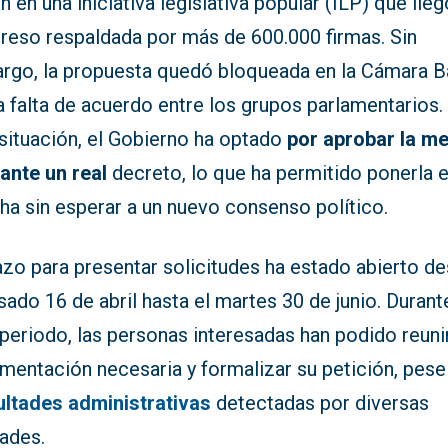
n en una iniciativa legislativa popular (ILP) que lleg
reso respaldada por más de 600.000 firmas. Sin
rgo, la propuesta quedó bloqueada en la Cámara B
a falta de acuerdo entre los grupos parlamentarios.
 situación, el Gobierno ha optado
por aprobar la m
ante un real
decreto, lo que ha permitido ponerla 
ha sin esperar a un nuevo consenso político.
azo para presentar solicitudes ha estado abierto d
sado 16 de abril hasta el martes 30 de junio. Durant
periodo, las personas interesadas han podido reunir
entación necesaria y formalizar su petición, pese 
cultades administrativas
detectadas por diversas
dades.