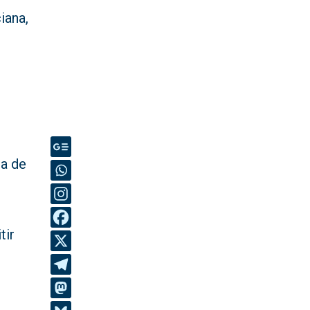
iana,
s
ra de
tir
l