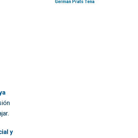
Germán Prats Tena
ya
sión
jar.
ial y