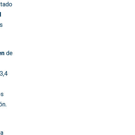
ntado
l
es
en
de
3,4
os
ón.
la