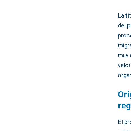
La ti
del 
proce
migr
muy 
valor
organ
Ori
reg
El pr