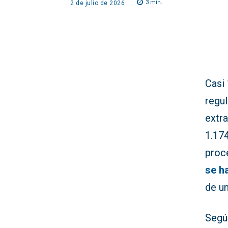
3
min.
2 de julio de 2026
Casi
regul
extr
1.174
proc
se h
de un
Segú