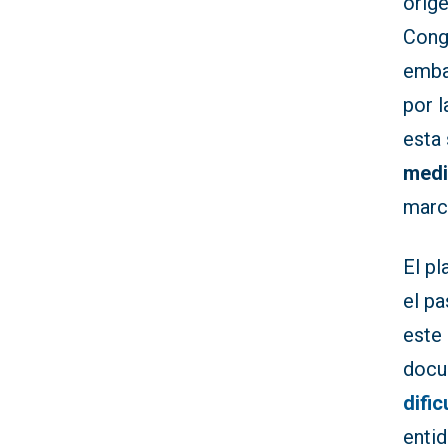
orige
Cong
emba
por l
esta
medi
marc
El pl
el pa
este 
docum
difi
enti