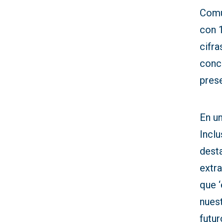
Comu
con 1
cifra
conc
prese
En un
Inclu
desta
extra
que ‘
nuest
futur