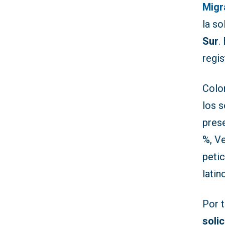
Migr
la s
Sur
.
regi
Colo
los s
prese
%, Ve
petic
latin
Por t
soli