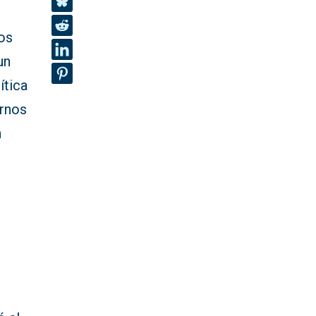
dos
un
ítica
irnos
n