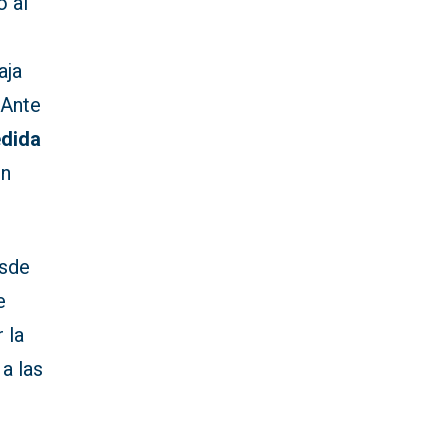
ó al
aja
 Ante
edida
en
esde
e
 la
a las