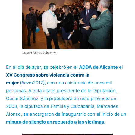
Josep Manel Sánchez
En el día de ayer, se celebró en el
ADDA de Alicante
el
XV Congreso sobre violencia contra la
mujer
(#cvm2017), con una asistencia de unas mil
personas. A esta cita el presidente de la Diputación,
César Sánchez, y la propulsora de este proyecto en
2003, la diputada de Familia y Ciudadanía, Mercedes
Alonso, se encargaron de inaugurarlo con el inicio de un
minuto de silencio en recuerdo a las víctimas
.