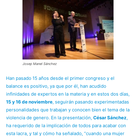
Josep Manel Sánchez
Han pasado 15 años desde el primer congreso y el
balance es positivo, ya que por él, han acudido
infinidades de expertos en la materia y en estos dos días,
15 y 16 de noviembre
, seguirán pasando experimentadas
personalidades que trabajan y conocen bien el tema de la
violencia de genero. En la presentación,
César Sánchez
,
ha requerido de la implicación de todos para acabar con
esta lacra, y tal y cómo ha señalado, “cuando una mujer