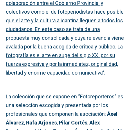
colaboración entre el Gobierno Provincial y
colectivos como el de fotoperiodistas hace posible
que el arte y la cultura alicantina lleguen a todos los
ciudadanos. En este caso se trata de una
propuesta muy consolidada y cuya relevancia viene
avalada por la buena acogida de crítica y público. La
fotografía es el arte en auge del siglo XXI por su
fuerza expresiva y por la inmediatez, originalidad,
libertad y enorme capacidad comunicativa
”.
La colección que se expone en “Fotoreporteros” es
una selección escogida y presentada por los
profesionales que componen la asociación:
Áxel
Álvarez
,
Rafa Arjones
,
Pilar Cortés
,
Alex