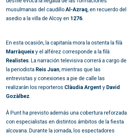
desfile evoca la llegada de las formaciones
musulmanas del caudillo
Al-Azraq
, en recuerdo del
asedio a la villa de Alcoy en
1276
.
En esta ocasión, la capitanía mora la ostenta la filà
Marràqueix
y el alférez corresponde a la filà
Realistes
. La narración televisiva correrá a cargo de
la periodista
Reis Juan
, mientras que las
entrevistas y conexiones a pie de calle las
realizarán los reporteros
Clàudia Argent
y
David
Gozàlbez
.
À Punt ha previsto además una cobertura reforzada
con especialistas en distintos ámbitos de la fiesta
alcoyana. Durante la jornada, los espectadores