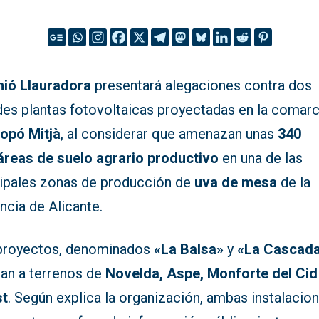
nió Llauradora
presentará alegaciones contra dos
des plantas fotovoltaicas proyectadas en la comarc
lopó Mitjà
, al considerar que amenazan unas
340
áreas de suelo agrario productivo
en una de las
cipales zonas de producción de
uva de mesa
de la
ncia de Alicante.
proyectos, denominados
«La Balsa»
y
«La Cascad
tan a terrenos de
Novelda, Aspe, Monforte del Cid
st
. Según explica la organización, ambas instalacio