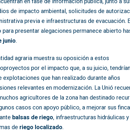
cuentran en fase de información pública, junto a su
dios de impacto ambiental, solicitudes de autoriza
istrativa previa e infraestructuras de evacuación. E
o para presentar alegaciones permanece abierto has
e junio
.
tidad agraria muestra su oposición a estos
proyectos por el impacto que, a su juicio, tendría
e explotaciones que han realizado durante años
rsiones relevantes en modernización. La Unió recue
muchos agricultores de la zona han destinado recur
lgunos casos con apoyo público, a mejorar sus finc
ante
balsas de riego
, infraestructuras hidráulicas y
emas de
riego localizado
.