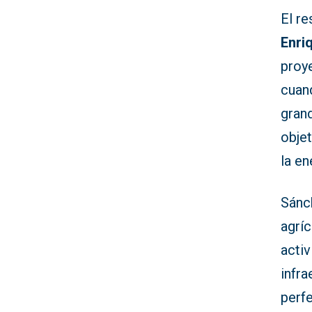
El r
Enri
proye
cuand
gran
objet
la en
Sánc
agrí
activ
infra
perf