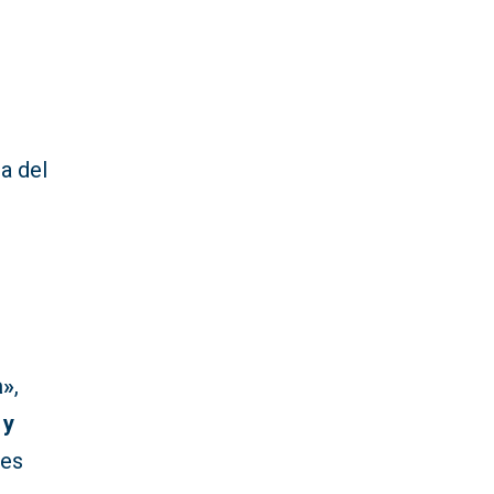
a del
a»
,
 y
nes