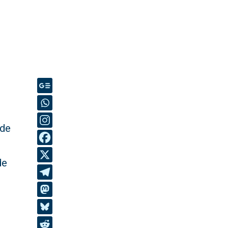
 de
de