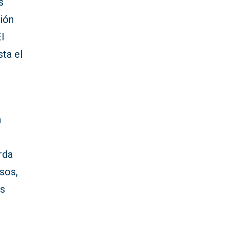
s
ción
l
ta el
n
rda
sos,
as