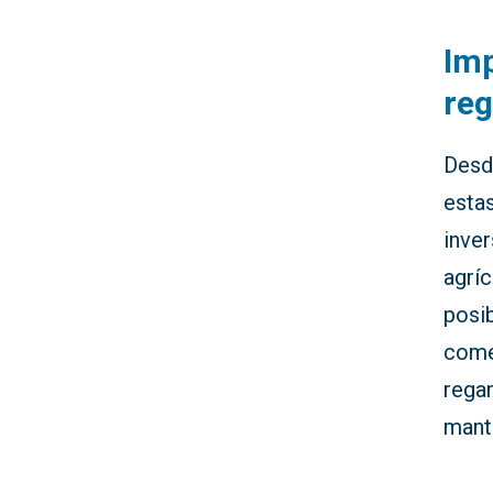
Imp
reg
Desd
estas
inver
agrí
posi
come
rega
mante