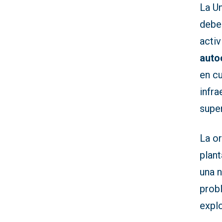
La Un
debe
activ
auto
en cu
infra
super
La or
plant
una n
prob
expl