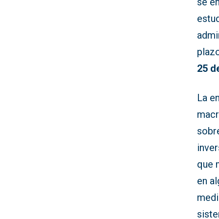
se en
estu
admin
plaz
25 d
La en
macro
sobr
inve
que 
en a
medi
sist