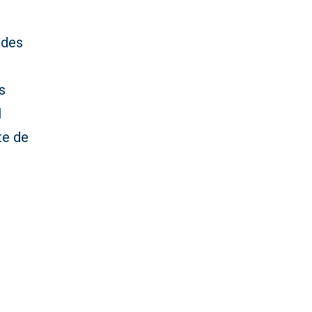
ndes
s
l
te de