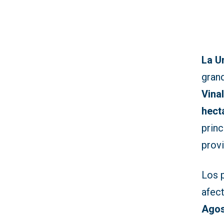
La U
gran
Vina
hect
prin
provi
Los 
afec
Ago