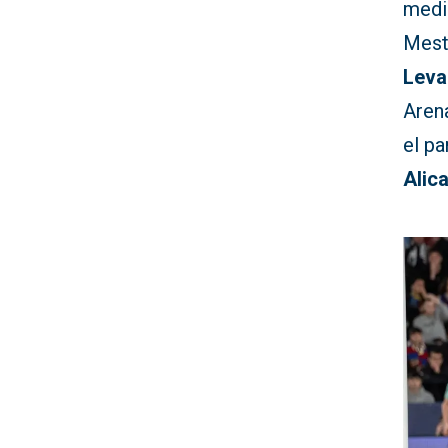
medio
Mest
Leva
Aren
el p
Alic