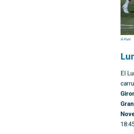
À Punt
Lun
El L
carru
Giron
Gran
Nove
18:4