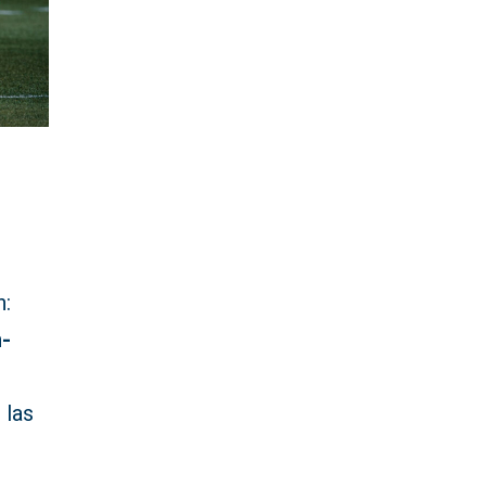
n:
n-
 las