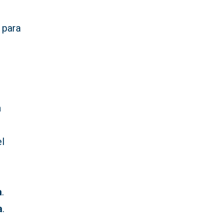
 para
a
el
-
a
.
a
.