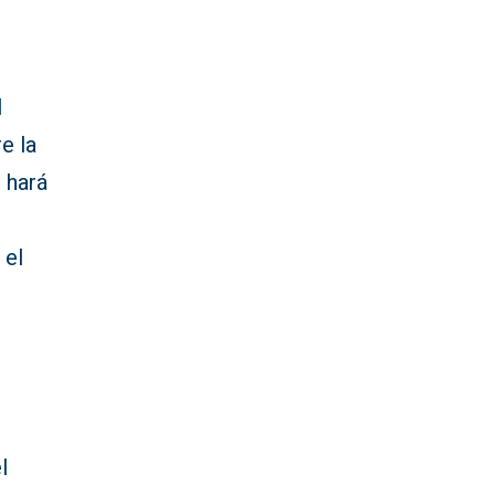
l
e la
 hará
 el
l