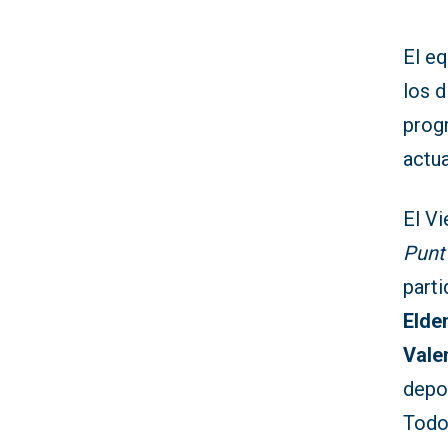
El e
los d
prog
actua
El Vi
Punt
part
Elde
Vale
depo
Todo