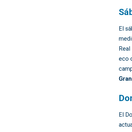
Sáb
El sá
medio
Real 
eco d
campe
Gran
Dom
El Do
actua