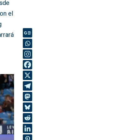
esde
on el
g
arrará