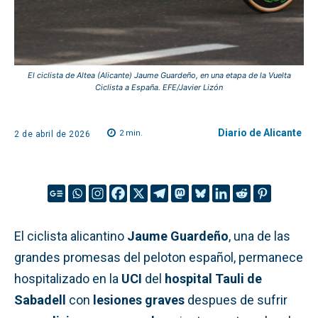
El ciclista de Altea (Alicante) Jaume Guardeño, en una etapa de la Vuelta
Ciclista a España. EFE/Javier Lizón
Diario de Alicante
2
min.
2 de abril de 2026
El ciclista alicantino
Jaume Guardeño
, una de las
grandes promesas del peloton español, permanece
hospitalizado en la
UCI
del
hospital Tauli de
Sabadell
con
lesiones graves
despues de sufrir