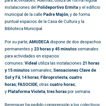
para actividades. Además, utiliza de forma regular
instalaciones del
Polideportivo Ermita
y el edificio
municipal de la calle
Padre Majón
, y de forma
puntual espacios de la Casa de Cultura y la
Biblioteca Municipal.
Por su parte,
AMUDECA
dispone de dos despachos
permanentes y
23 horas y 45 minutos
semanales
para actividades en espacios
comunes.
Videal
utiliza las instalaciones
21 horas
y 15 minutos
semanales;
Sensaciones Clave de
Sol y Fá
,
14 horas
;
Fibroprotesta
,
cuatro
horas
;
FASOCIDE
, otras
cuatro horas
;
y
Plataforma Violeta
,
tres horas
por semana.
Berenguer ha pedido comprensión a los colectivos