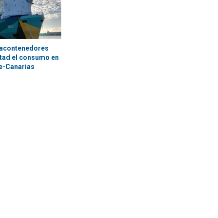
tacontenedores
itad el consumo en
te-Canarias