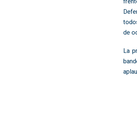
fren
Defe
todo
de oc
La p
band
aplau