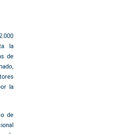
2.000
ta la
as de
rmado,
ítores
or la
to de
ional