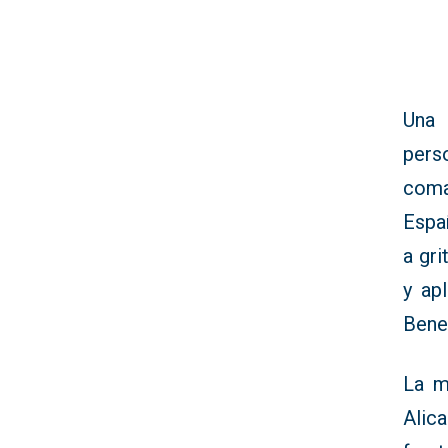
Una 
pers
coma
Españ
a gri
y ap
Bene
La m
Alic