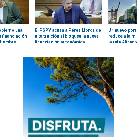
obierno una
El PSPV acusa a Pérez Llorca de
Un nuevo por
 financiación
alta traición si bloquea la nueva
reduce a la m
ptiembre
financiación autonómica
la ruta Alican