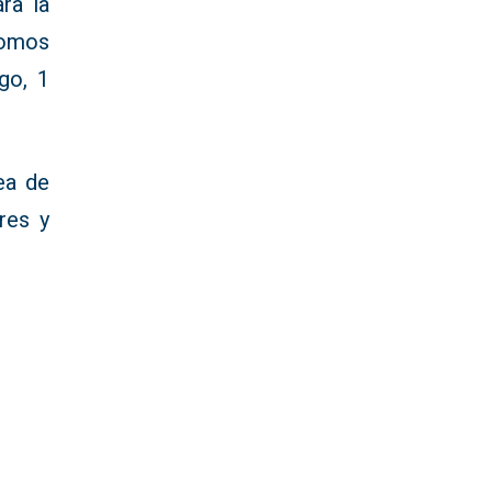
ra la
somos
go, 1
ea de
res y