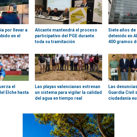
a por llevar a
Alicante mantendrá el proceso
Siete años de 
bido en el
participativo del PGE durante
detenido en A
toda su tramitación
400 gramos d
uerza el
Las playas valencianas estrenan
Las denuncias
el Elche hasta
un sistema para vigilar la calidad
Guardia Civil 
del agua en tiempo real
ciudadanía e