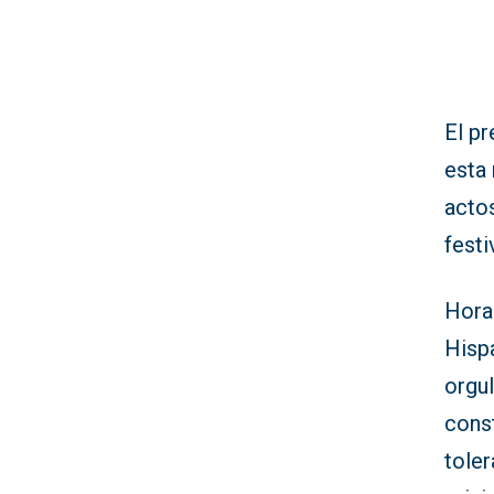
El pr
esta 
acto
festi
Horas
Hispa
orgu
const
tole