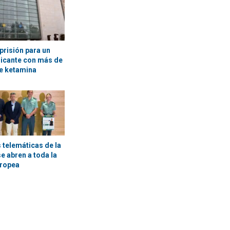
prisión para un
licante con más de
e ketamina
 telemáticas de la
se abren a toda la
uropea