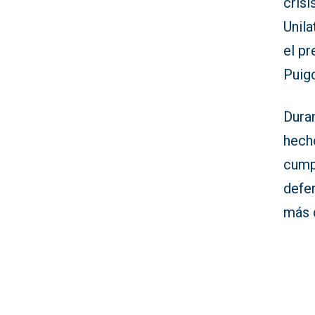
crisi
Unil
el pr
Puig
Duran
hecho
cump
defe
más 