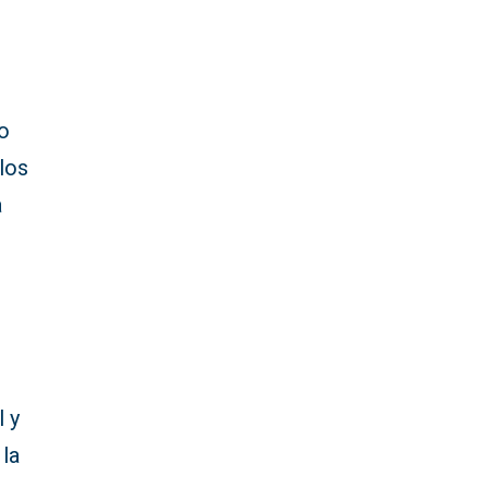
do
los
a
l y
 la