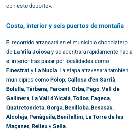
con este deporte».
Costa, interior y seis puertos de montaña
El recorrido arrancará en el municipio chocolatero
de
La Vila Joiosa
y se adentrará rápidamente hacia
el interior tras pasar por localidades como
Finestrat
y
La Nucía
. La etapa atravesará también
municipios como
Polop
,
Callosa d’en Sarrià
,
Bolulla
,
Tàrbena
,
Parcent
,
Orba
,
Pego
,
Vall de
Gallinera
,
La Vall d’Alcalà
,
Tollos
,
Fageca
,
Quatretondeta
,
Gorga
,
Benilloba
,
Benasau
,
Alcoleja
,
Penàguila
,
Benifallim
,
La Torre de les
Maçanes
,
Relleu
y
Sella
.