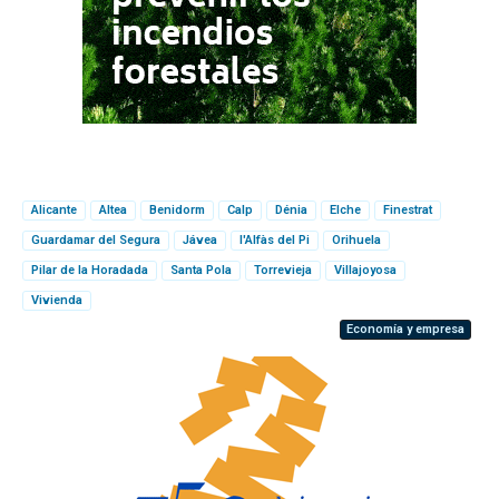
Alicante
Altea
Benidorm
Calp
Dénia
Elche
Finestrat
Guardamar del Segura
Jávea
l'Alfàs del Pi
Orihuela
Pilar de la Horadada
Santa Pola
Torrevieja
Villajoyosa
Vivienda
Economía y empresa