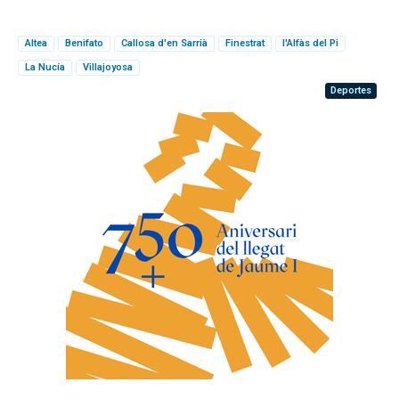
Altea
Benifato
Callosa d'en Sarrià
Finestrat
l'Alfàs del Pi
La Nucía
Villajoyosa
Deportes