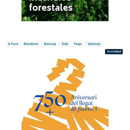
À Punt
Benidorm
Benissa
Elda
Pego
València
Sociedad