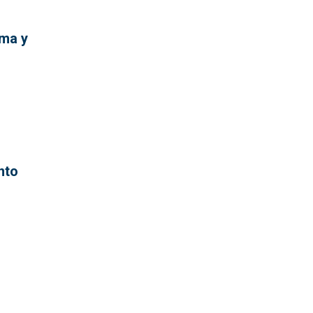
ima y
nto