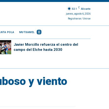
C
32.1
Alicante
jueves, agosto 6, 2026
Registrarse / Unirse
ANTA POLA
MUTXAMEL
Javier Morcillo refuerza el centro del
campo del Elche hasta 2030
uboso y viento