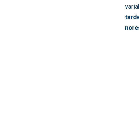
varia
tard
nore