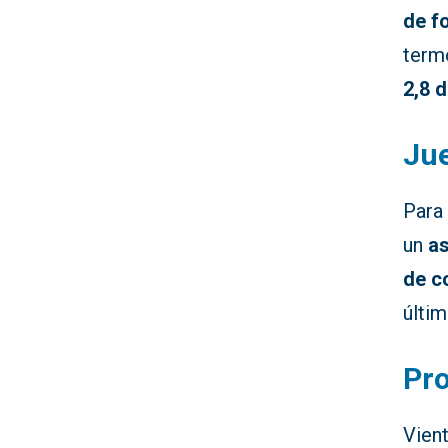
de f
term
2,8 
Ju
Para
un
a
de c
últim
Pro
Vien