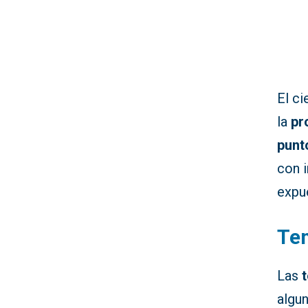
El c
la
pr
punto
con 
expu
Te
Las
algun