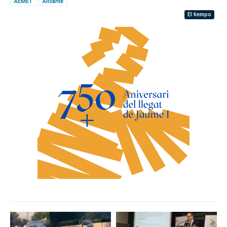
AEMET
Alicante
El tiempo