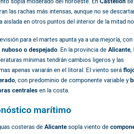
iento sopla moderado del noroeste. En
Castellón
se
ran las rachas más intensas, aunque no se descarta
 aislada en otros puntos del interior de la mitad no
evisión para el martes apunta ya a una mejoría, con
 nuboso o despejado
. En la provincia de
Alicante
,
eraturas mínimas tendrán cambios ligeros y las
as apenas variarán en el litoral. El viento será
floj
erado
, con predominio de componente variable y
b
oras centrales
en la costa.
nóstico marítimo
guas costeras de
Alicante
sopla viento de
compon