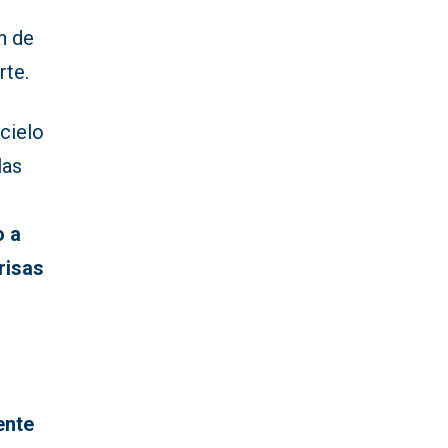
n de
rte.
 cielo
 las
o a
risas
ente