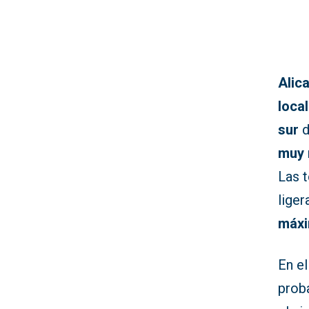
Alic
loca
sur
d
muy 
Las 
liger
máxi
En el
proba