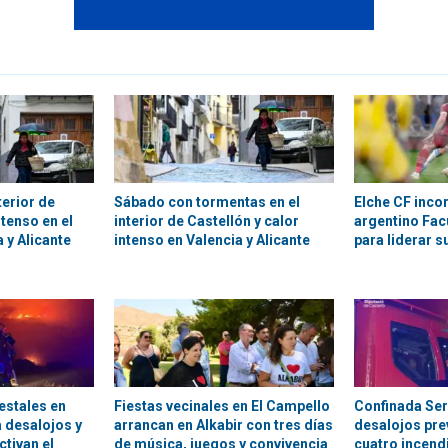
terior de
Sábado con tormentas en el
Elche CF inco
ntenso en el
interior de Castellón y calor
argentino Fa
a y Alicante
intenso en Valencia y Alicante
para liderar s
estales en
Fiestas vecinales en El Campello
Confinada Ser
a desalojos y
arrancan en Alkabir con tres días
desalojos pre
ctivan el
de música, juegos y convivencia
cuatro incendi