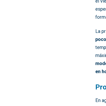
el v
espe
forma
La pr
poco
temp
máxim
mod
en h
Pro
En a