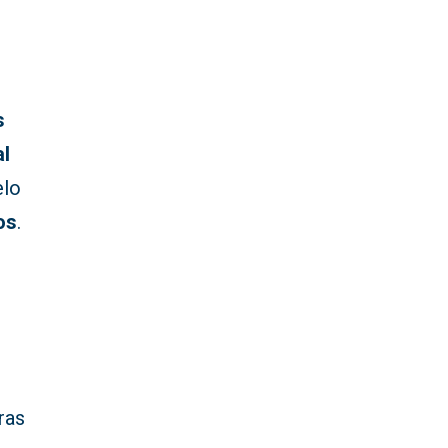
s
al
elo
os
.
ras