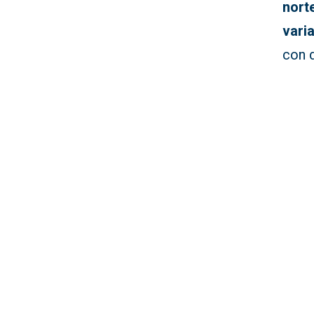
nort
vari
con 