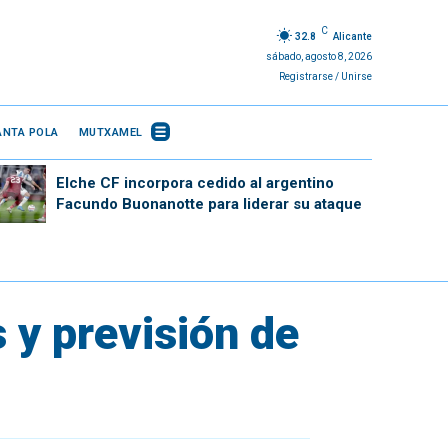
C
32.8
Alicante
sábado, agosto 8, 2026
Registrarse / Unirse
ANTA POLA
MUTXAMEL
Elche CF incorpora cedido al argentino
Facundo Buonanotte para liderar su ataque
 y previsión de