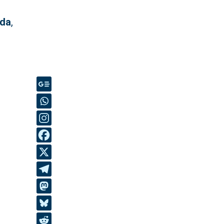
ada
,