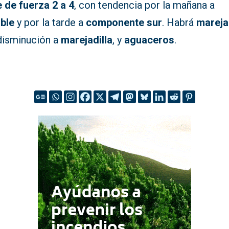
e de fuerza 2 a 4
, con tendencia por la mañana a
able
y por la tarde a
componente sur
. Habrá
marej
disminución a
marejadilla
, y
aguaceros
.