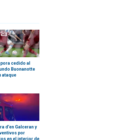
rpora cedido al
cundo Buonanotte
u ataque
ra d’en Galceran y
ventivos por
os en el interior de