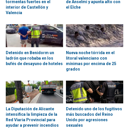
tormentas fuertes en el
de Anselmi y apunta alto con
interior de Castellón y
el Elche
Valencia
Detenido en Benidorm un
Nueva noche tórrida en el
ladrón que robaba en los
litoral valenciano con
bufés de desayuno de hoteles
mínimas por encima de 25
grados
La Diputación de Alicante
Detenido uno de los fugitivos
intensifica la limpieza de la
más buscados del Reino
Red Viaria Provincial para
Unido por agresiones
ayudar a prevenir incendios
sexuales