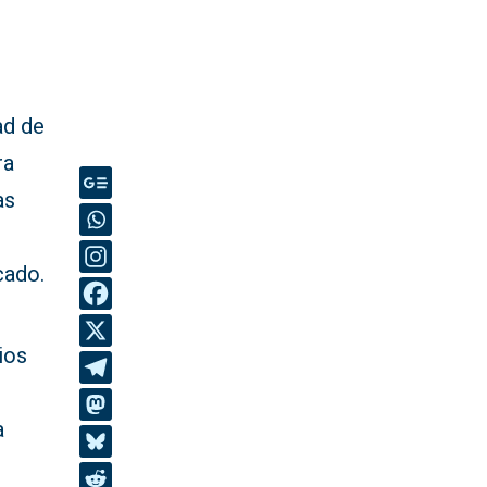
ad de
ra
as
cado.
ios
a