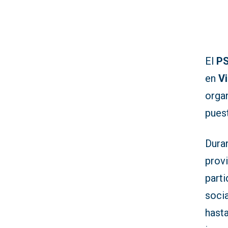
El
PS
en
Vi
organ
pues
Dura
provi
parti
socia
hasta