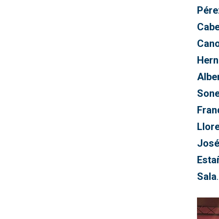
Pére
Cabe
Can
Hern
Albe
Sone
Fran
Llor
José
Esta
Sala
.