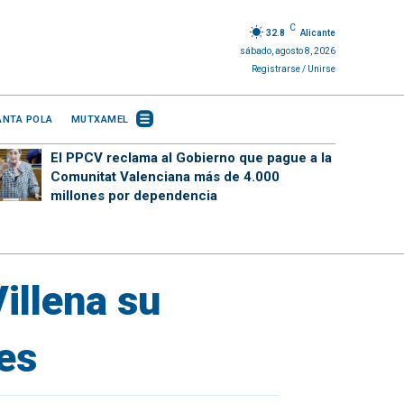
C
32.8
Alicante
sábado, agosto 8, 2026
Registrarse / Unirse
ANTA POLA
MUTXAMEL
El PPCV reclama al Gobierno que pague a la
Comunitat Valenciana más de 4.000
millones por dependencia
illena su
nes