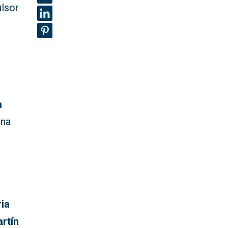
lsor
r
a
una
r
ria
rtín