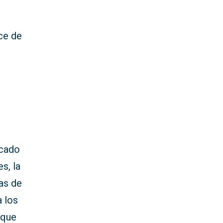
ce de
acado
s, la
ñas de
a los
 que