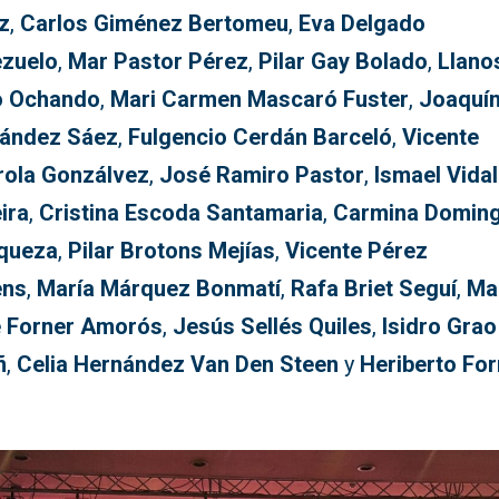
z
,
Carlos Giménez Bertomeu
,
Eva Delgado
zuelo
,
Mar Pastor Pérez
,
Pilar Gay Bolado
,
Llano
o Ochando
,
Mari Carmen Mascaró Fuster
,
Joaquí
ández Sáez
,
Fulgencio Cerdán Barceló
,
Vicente
rola Gonzálvez
,
José Ramiro Pastor
,
Ismael Vidal
ira
,
Cristina Escoda Santamaria
,
Carmina Doming
queza
,
Pilar Brotons Mejías
,
Vicente Pérez
ens
,
María Márquez Bonmatí
,
Rafa Briet Seguí
,
Ma
 Forner Amorós
,
Jesús Sellés Quiles
,
Isidro Grao
ñ
,
Celia Hernández Van Den Steen
y
Heriberto For