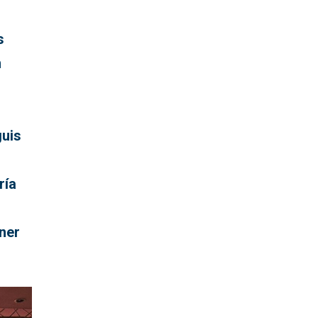
s
n
uis
ría
ner