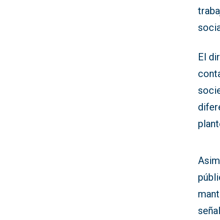
traba
socia
El di
conta
soci
dife
plant
Asimi
públi
mant
señal