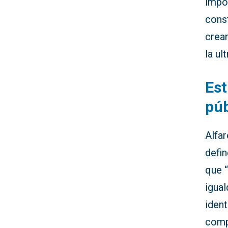
impor
cons
crean
la ul
Est
púb
Alfar
defin
que “
igual
iden
comp