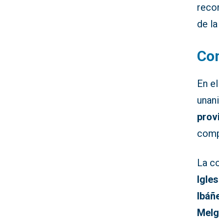
reco
de la
Com
En el
unan
prov
comp
La c
Igles
Ibáñ
Melg