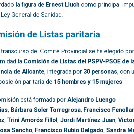
rdado la figura de
Ernest Lluch
como principal impu
 Ley General de Sanidad.
isión de Listas paritaria
 transcurso del Comité Provincial se ha elegido po
imidad la
Comisión de Listas del PSPV-PSOE de l
incia de Alicante
, integrada por
30 personas
, con 
osición paritaria de
15 hombres y 15 mujeres
.
omisión está formada por
Alejandro Luengo
ias
,
Bárbara Soler Torregrosa
,
Francisco Fenolla
ez
,
Trini Amorós Fillol
,
Jordi Martínez Juan
,
Victo
osa Sancho
,
Francisco Rubio Delgado
,
Sandra Ma