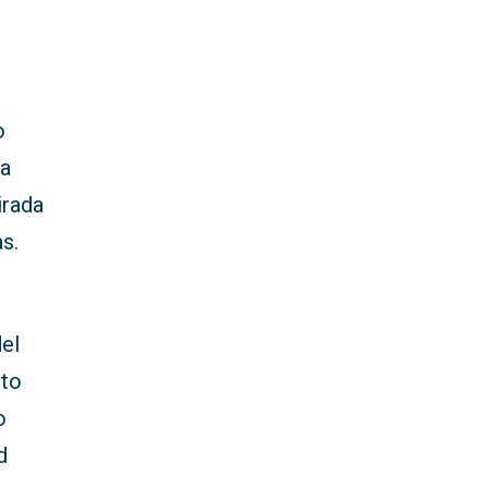
o
la
irada
s.
E
el
cto
o
d