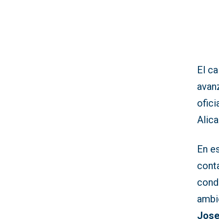
El ca
avan
ofic
Alica
En e
conta
condu
ambie
Jose