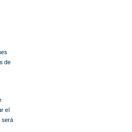
nes
s de
s
e
r el
e será