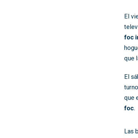
El vi
telev
foc i
hogue
que l
El sá
turn
que e
foc
.
Las b