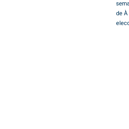
sema
de À
elecc