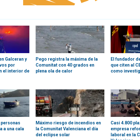
en Galceran y
Pego registra la máxima de la
El fundador d
vos por
Comunitat con 40 grados en
que citen al 
 el interior de
plena ola de calor
como investig
z personas
Máximo riesgo de incendios en
Casi 4.800 pl
ra a una cala
la Comunitat Valenciana el día
empresa refor
del eclipse solar
laboral en la 