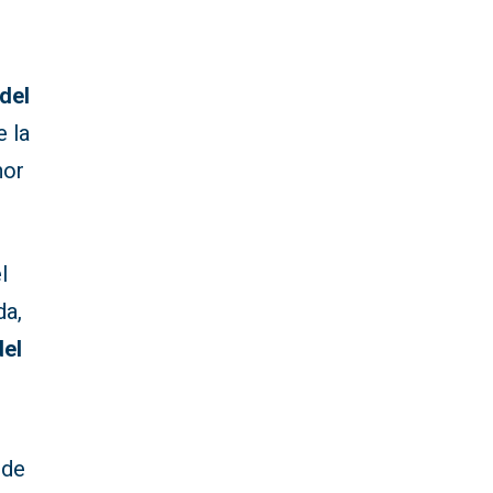
 del
e la
nor
l
da,
del
 de