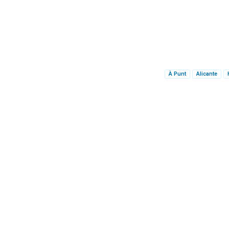
À Punt
Alicante