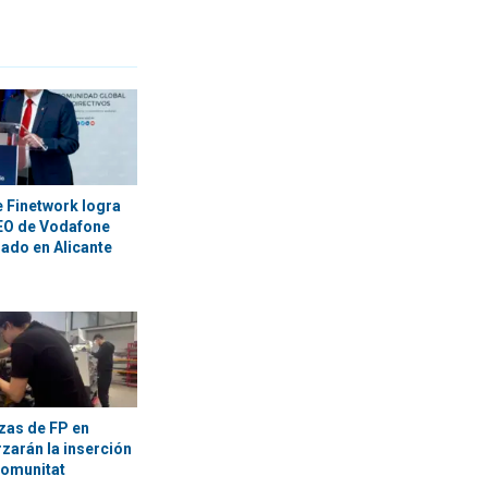
e Finetwork logra
CEO de Vodafone
ado en Alicante
azas de FP en
zarán la inserción
Comunitat