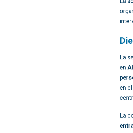
La ac
organ
inte
Die
La s
en
A
pers
en el
cent
La co
entr