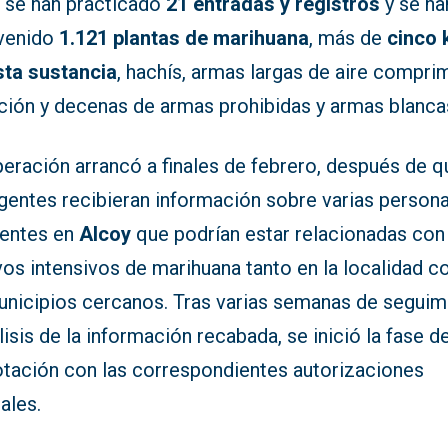
, se han practicado
21 entradas y registros
y se ha
rvenido
1.121 plantas de marihuana
, más de
cinco 
sta sustancia
, hachís, armas largas de aire compri
ción y decenas de armas prohibidas y armas blanca
eración arrancó a finales de febrero, después de q
agentes recibieran información sobre varias person
dentes en
Alcoy
que podrían estar relacionadas con
vos intensivos de marihuana tanto en la localidad 
unicipios cercanos. Tras varias semanas de seguim
lisis de la información recabada, se inició la fase d
otación con las correspondientes autorizaciones
iales.