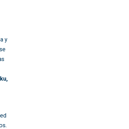
a y
 se
as
ku,
,
red
os.