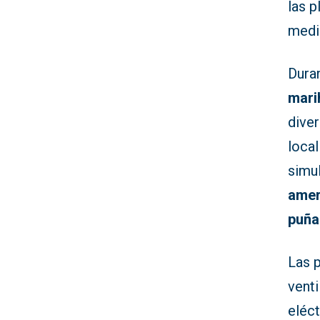
las p
medi
Duran
mari
diver
loca
simul
amer
puña
Las 
venti
eléct