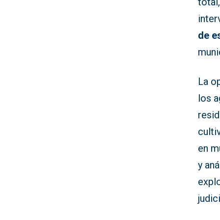
total
inte
de e
muni
La op
los 
resi
culti
en m
y aná
expl
judic