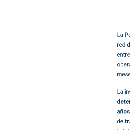
La Po
red 
entr
opera
meses
La i
dete
año
de
t