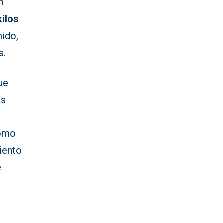
n
kilos
mido,
s.
ue
as
como
iento
e