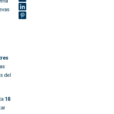
tema
uevas
tres
as
s del
sta
18
zar