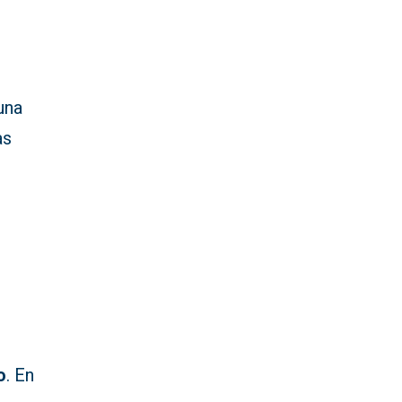
una
as
1
o
. En