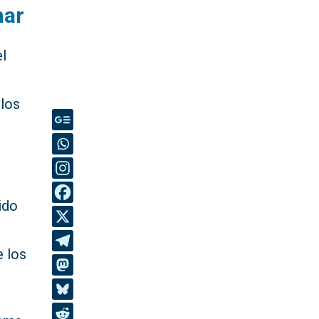
nar
el
 los
ido
e los