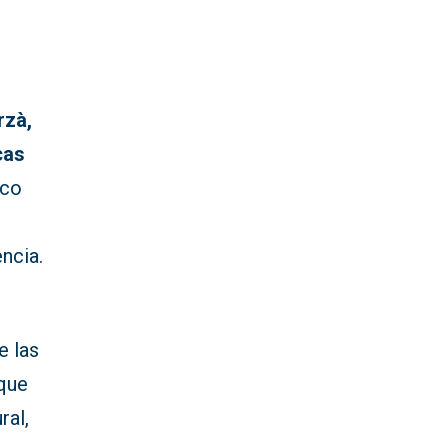
rzà,
cas
rco
ncia.
s
e las
 que
ral,