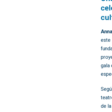
cel
cul
Anna
este 
fund
proy
gala 
espe
Según
teatr
de l