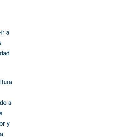
ír a
s
idad
ltura
ido a
a
or y
la