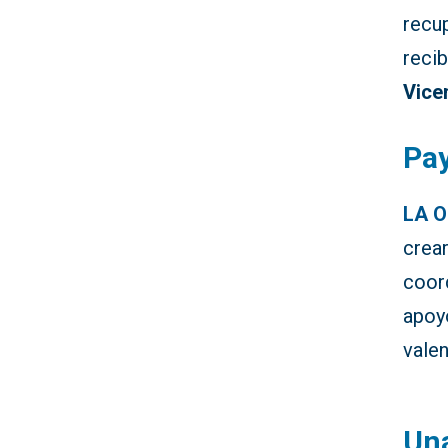
recu
reci
Vice
Pay
LA O
crear
coor
apoy
vale
Una