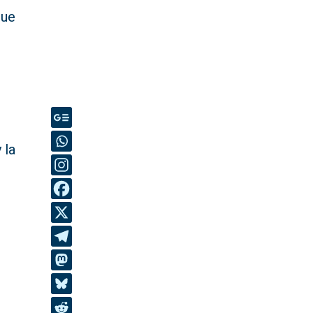
que
o
 la
,