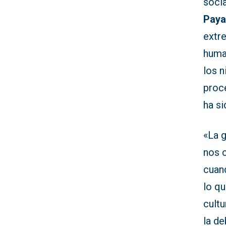
socia
Paya
extr
huma
los 
proc
ha s
«La 
nos 
cuan
lo q
cultu
la d