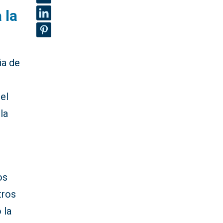
 la
ia de
el
la
os
tros
 la