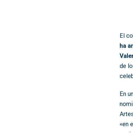
El co
ha a
Vale
de l
celeb
En un
nomi
Arte
«en e