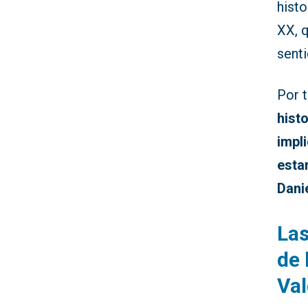
histo
XX, 
senti
Por 
hist
impl
esta
Dani
Las
de 
Va