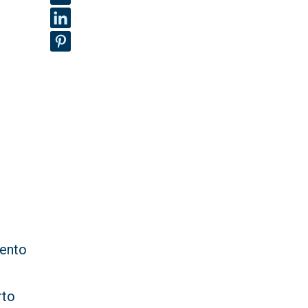
ento
l
rto