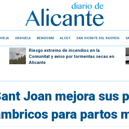
VIEJA
ORIHUELA
BENIDORM
ALCOY
SAN VICENTE DEL RASPEIG
S
Riesgo extremo de incendios en la
Comunitat y aviso por tormentas secas en
Alicante
Sant Joan mejora sus p
ámbricos para partos 