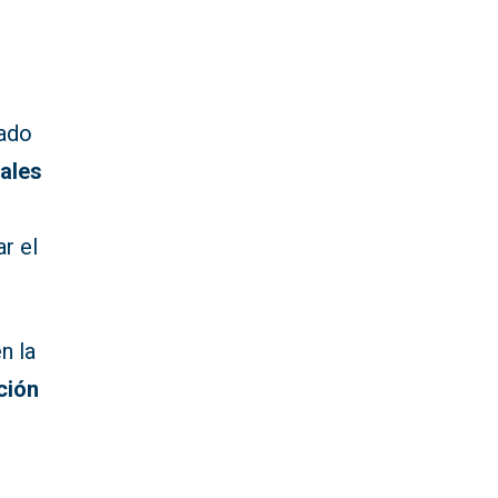
ado
ales
s
r el
n la
ción