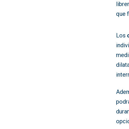
libre
que f
Los
indiv
medid
dila
inter
Ademá
podrá
duran
opci