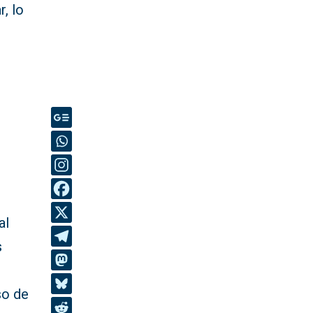
, lo
al
s
so de