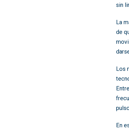
sin l
La m
de qu
movim
darse
Los 
tecno
Entre
frecu
puls
En e