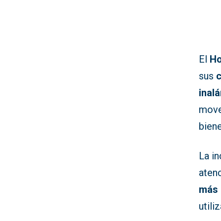
El
Ho
sus
c
inal
mover
biene
La i
atenc
más 
utili