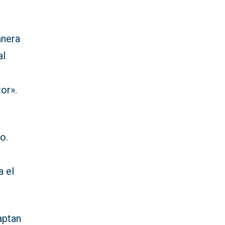
anera
al
tor».
o.
a el
aptan