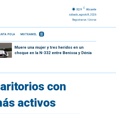
C
32.9
Alicante
sábado, agosto 8, 2026
Registrarse / Unirse
ANTA POLA
MUTXAMEL
Muere una mujer y tres heridos en un
choque en la N-332 entre Benissa y Dénia
aritorios con
más activos