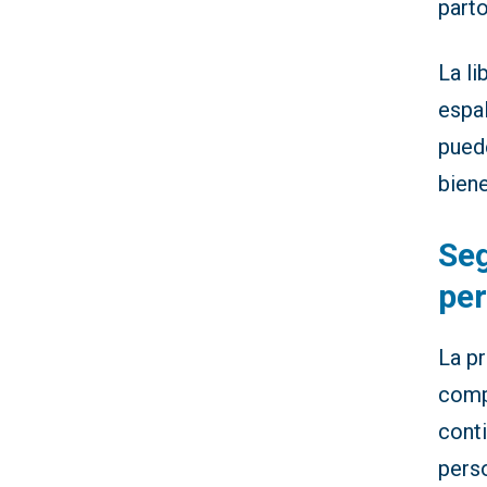
parto
La li
espal
puede
biene
Seg
per
La pr
compa
conti
perso