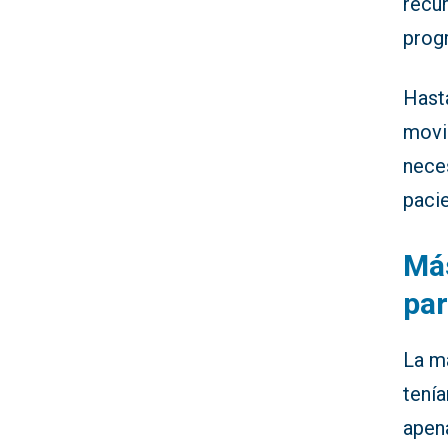
recur
progr
Hast
movil
neces
pacie
Más
par
La m
tení
apen