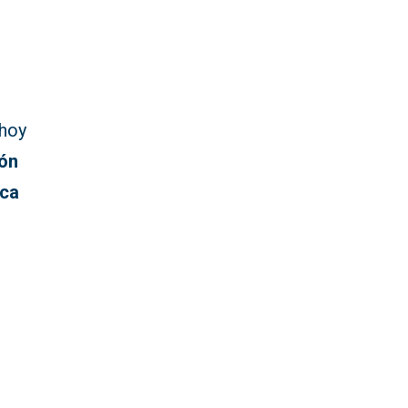
hoy
ión
ica