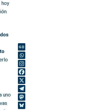
 hoy
ción
odos
to
erlo
a uno
ivas