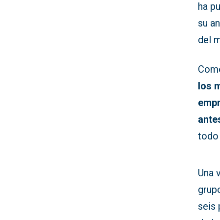
ha p
su a
del m
Como
los 
empr
ante
todo 
Una 
grupo
seis 