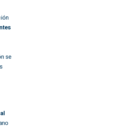
ción
ntes
ón se
os
al
lano