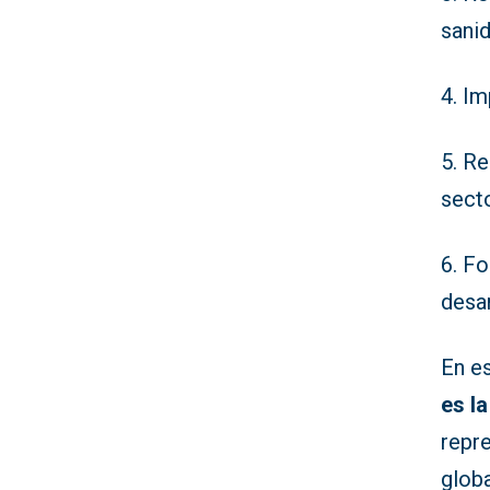
sani
4. I
5. R
sect
6. Fo
desar
En e
es l
repre
globa