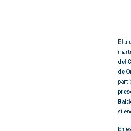
El al
marte
del 
de O
parti
pres
Bald
silen
En es