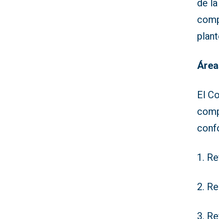
de la
comp
plan
Área
El C
comp
conf
1. Re
2. Re
3. Re