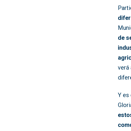
Part
dife
Muni
de s
indus
agric
verá
difer
Y es 
Glori
esto
com