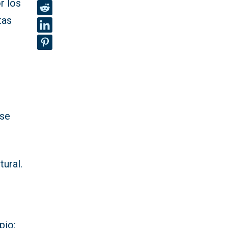
r los
tas
 se
tural.
pio: