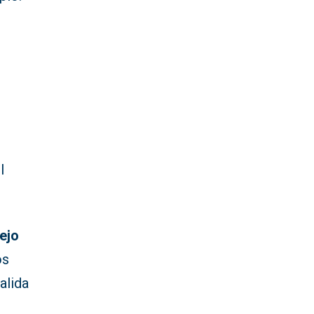
l
ejo
os
alida