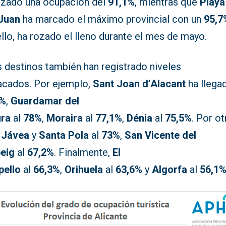
nzado una ocupación del
91,1%
, mientras que
Playa
Juan
ha marcado el máximo provincial con un
95,7
llo, ha rozado el lleno durante el mes de mayo.
s destinos también han registrado niveles
acados. Por ejemplo,
Sant Joan d’Alacant
ha llega
%
,
Guardamar del
ra
al
78%
,
Moraira
al
77,1%
,
Dénia
al
75,5%
. Por ot
,
Jávea
y
Santa Pola
al
73%
,
San Vicente del
eig
al
67,2%
. Finalmente,
El
ello
al
66,3%
,
Orihuela
al
63,6%
y
Algorfa
al
56,1