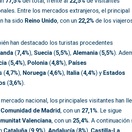
un
77,5%
del total, frente al
22,5%
de visitantes
nales. Entre los mercados extranjeros, el principal
en ha sido
Reino Unido
, con un
22,2%
de los viajeros
ién han destacado los turistas procedentes
rlanda
(
7,4%
),
Suecia
(
5,5%
),
Alemania
(
5,5%
). Ade
cia
(
5,4%
),
Polonia
(
4,8%
),
Países
s
(
4,7%
),
Noruega
(
4,6%
),
Italia
(
4,4%
) y
Estados
os
(
3,6%
).
 mercado nacional, los principales visitantes han l
a
Comunidad de Madrid
, con un
27,1%
. Le sigue
munitat Valenciana
, con un
25,4%
. A continuación
an
Cataluña
(
9,9%
),
Andalucía
(
8%
),
Castilla-La