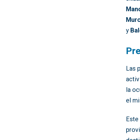
Man
Murc
y
Bal
Pre
Las p
activ
la o
el mi
Este 
provi