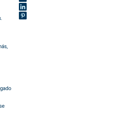
.
más,
legado
 se