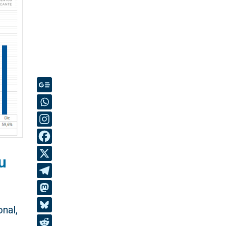
u
onal,