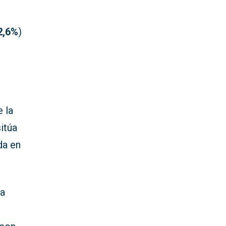
2,6%
)
 la
sitúa
ada en
la