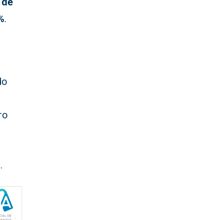
 de
%
.
do
ro
%
.