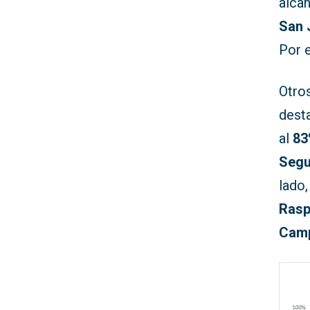
alca
San 
Por e
Otro
dest
al
83
Segu
lado
Rasp
Camp