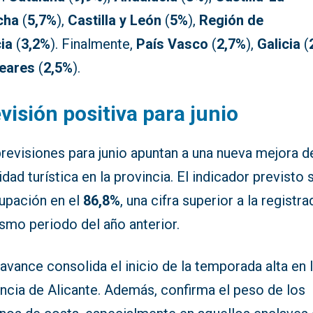
cha
(
5,7%
),
Castilla y León
(
5%
),
Región de
ia
(
3,2%
). Finalmente,
País Vasco
(
2,7%
),
Galicia
(
eares
(
2,5%
).
visión positiva para junio
revisiones para junio apuntan a una nueva mejora de
idad turística en la provincia. El indicador previsto 
cupación en el
86,8%
, una cifra superior a la registr
smo periodo del año anterior.
avance consolida el inicio de la temporada alta en 
ncia de Alicante. Además, confirma el peso de los