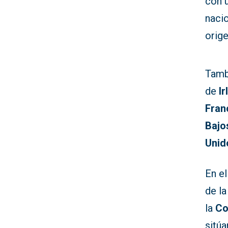
con 
nacio
orig
Tamb
de
I
Fran
Bajo
Unid
En el
de l
la
Co
sitú