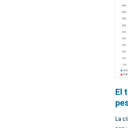
El 
pe
La cl