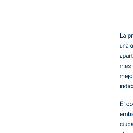
La
pr
una
o
apar
mes d
mejor
indic
El c
embar
ciuda