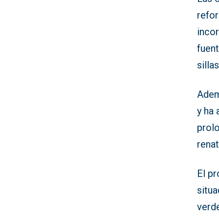
refor
incor
fuent
silla
Adem
y ha 
prol
renat
El pr
situ
verde