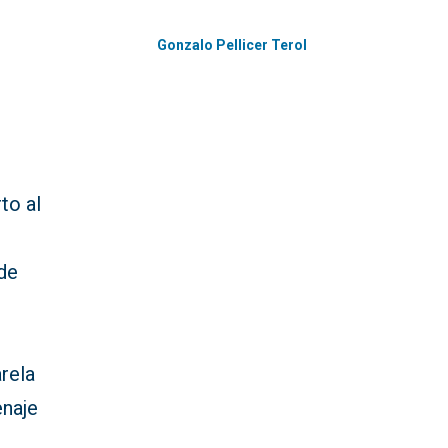
Gonzalo Pellicer Terol
to al
 de
arela
enaje