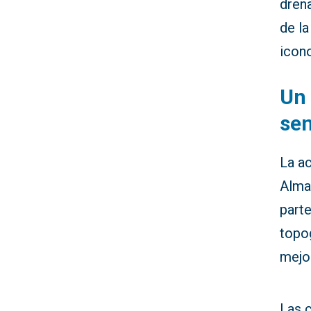
drena
de l
icono
Un 
sen
La ac
Alma
parte
topog
mejor
Las 