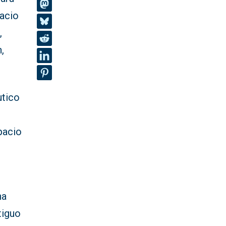
pacio
,
,
utico
pacio
na
tiguo