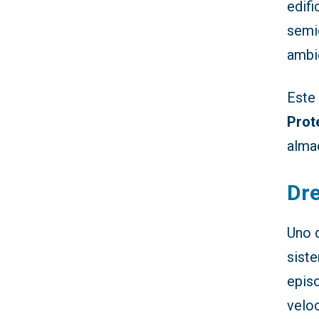
edifi
semi
ambi
Este
Prot
alma
Dre
Uno 
sist
episo
veloc