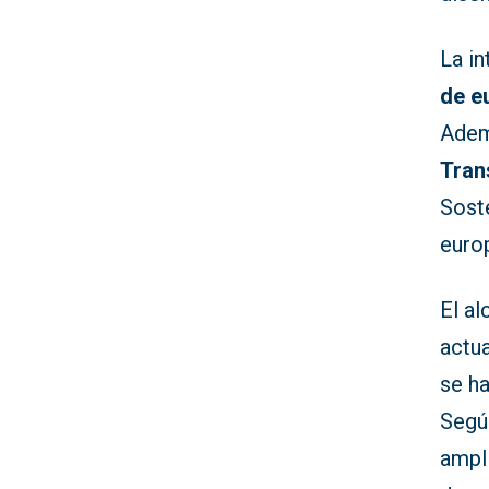
La i
de e
Adem
Tran
Soste
euro
El al
actu
se ha
Segú
ampl