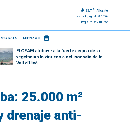
C
33.7
Alicante
sábado, agosto 8, 2026
Registrarse / Unirse
ANTA POLA
MUTXAMEL
El CEAM atribuye a la fuerte sequía de la
vegetación la virulencia del incendio de la
Vall d’Uixó
aba: 25.000 m²
 drenaje anti-