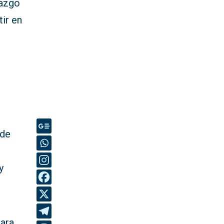
lazgo
tir en
 de
y
para