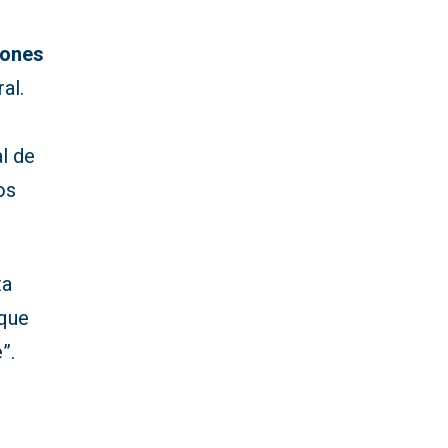
lones
al.
al de
os
ta
 que
”.