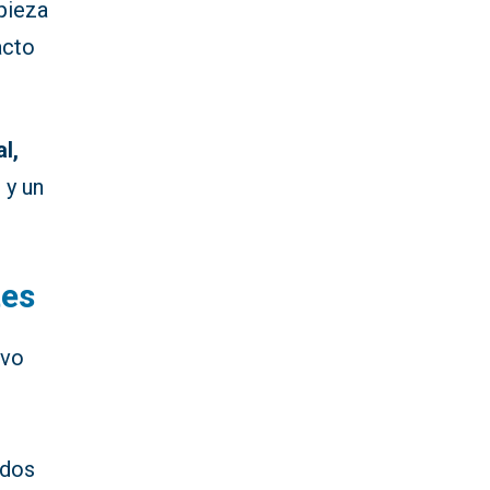
pieza
acto
l,
 y un
tes
evo
idos