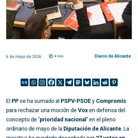
Diario de Alicante
4
min.
6 de mayo de 2026
El
PP
se ha sumado al
PSPV-PSOE
y
Compromís
para rechazar una moción de
Vox
en defensa del
concepto de
‘prioridad nacional’
en el pleno
ordinario de mayo de la
Diputación de Alicante
. La
iniciativa ha quedado desechada por
27 votos en