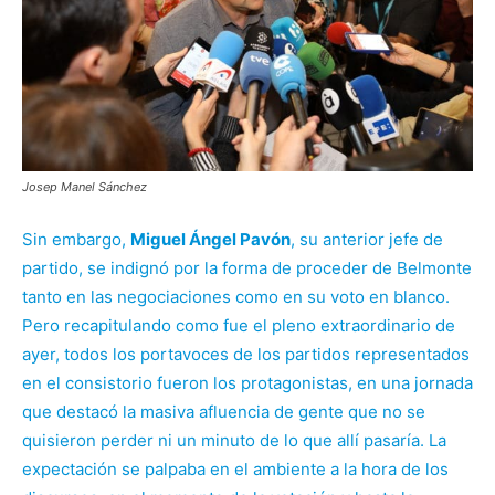
Josep Manel Sánchez
Sin embargo,
Miguel Ángel Pavón
, su anterior jefe de
partido, se indignó por la forma de proceder de Belmonte
tanto en las negociaciones como en su voto en blanco.
Pero recapitulando como fue el pleno extraordinario de
ayer, todos los portavoces de los partidos representados
en el consistorio fueron los protagonistas, en una jornada
que destacó la masiva afluencia de gente que no se
quisieron perder ni un minuto de lo que allí pasaría. La
expectación se palpaba en el ambiente a la hora de los