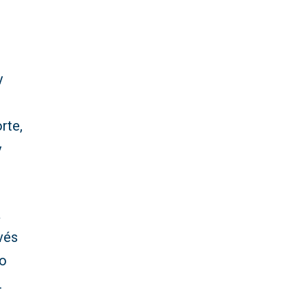
y
rte,
y
a
vés
vo
.