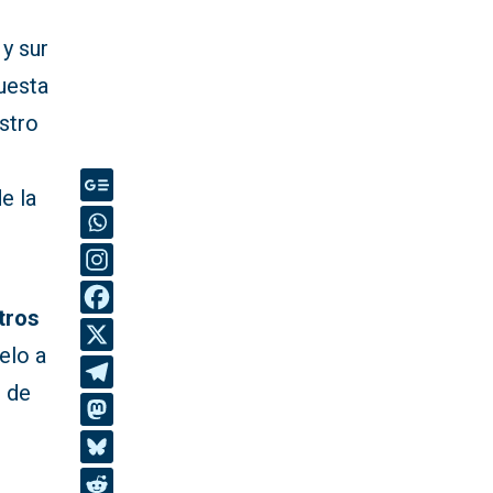
 y sur
uesta
estro
e la
tros
elo a
, de
a