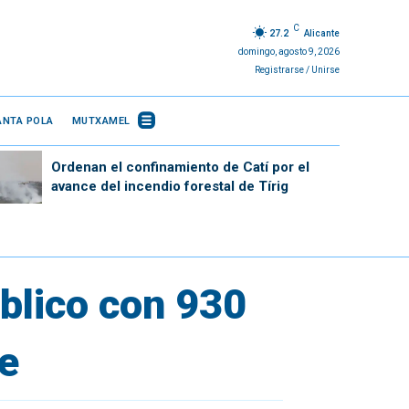
C
27.2
Alicante
domingo, agosto 9, 2026
Registrarse / Unirse
ANTA POLA
MUTXAMEL
Ordenan el confinamiento de Catí por el
avance del incendio forestal de Tírig
blico con 930
te