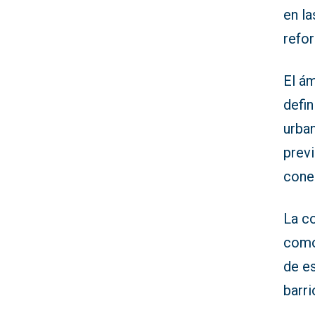
en la
refor
El ám
defin
urba
prev
cone
La c
como 
de es
barri