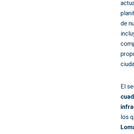
actu
plani
de n
inclu
comp
propu
ciuda
El se
cuad
infr
los 
Loma