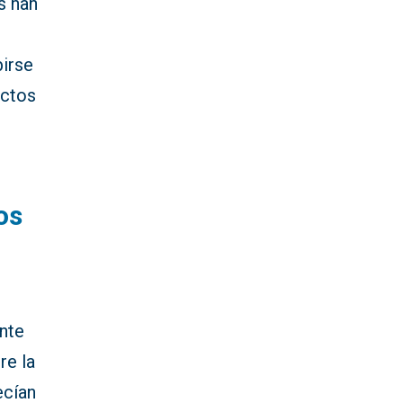
s han
birse
uctos
os
nte
re la
ecían