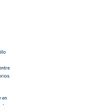
llo
 entre
orios.
e en