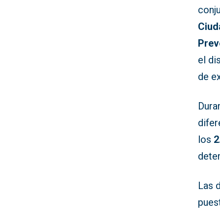
conj
Ciud
Prev
el di
de e
Duran
difer
los
2
dete
Las d
pues