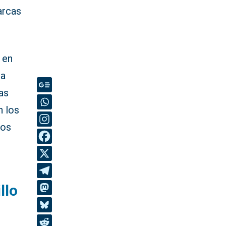
arcas
 en
ba
as
n los
ios
llo