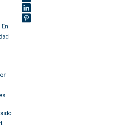
. En
idad
ron
es.
 sido
d.