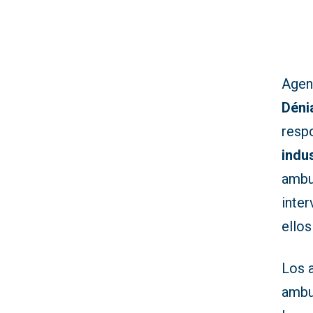
Agen
Déni
resp
indus
ambul
inter
ellos
Los 
ambu