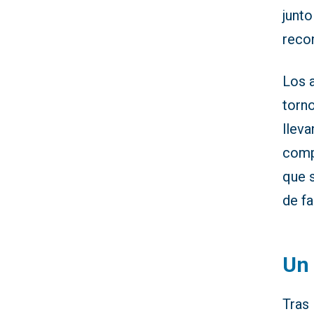
junto
reco
Los 
torn
lleva
comp
que 
de fa
Un 
Tras