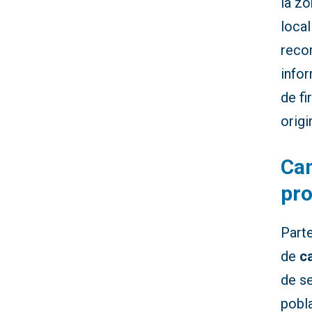
la z
loca
recon
info
de fi
origi
Cam
pro
Parte
de
c
de s
pobl