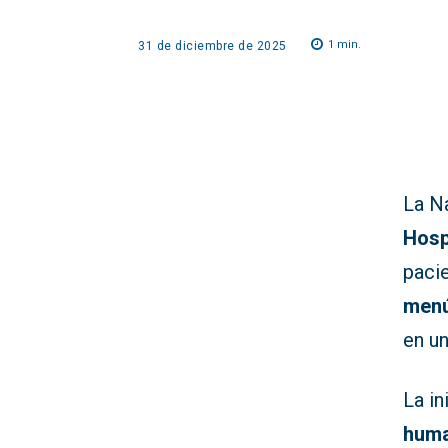
1
min.
31 de diciembre de 2025
La Na
Hosp
paci
menú
en u
La in
huma