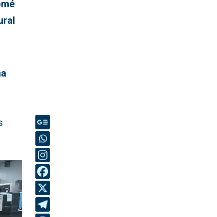
omé
ural
ma
y
s