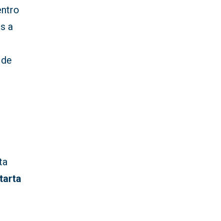
entro
s a
 de
ta
tarta