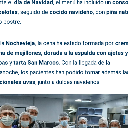
nte el
día de Navidad
, el menú ha incluido un
cons
pelotas
, seguido de
cocido navideño
, con
piña nat
 postre.
 la
Nochevieja
, la cena ha estado formada por
cre
na de mejillones
,
dorada a la espalda con ajetes 
bas
y
tarta San Marcos
. Con la llegada de la
anoche, los pacientes han podido tomar además la
icionales uvas
, junto a dulces navideños.