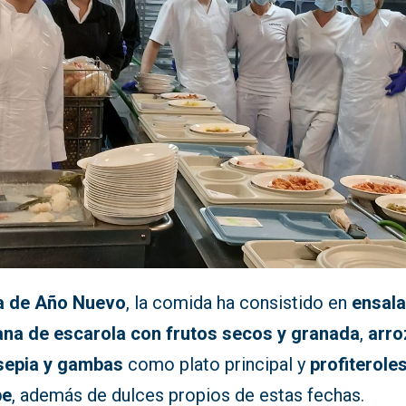
a de Año Nuevo
, la comida ha consistido en
ensal
itana de escarola con frutos secos y granada
,
arro
sepia y gambas
como plato principal y
profiterole
pe
, además de dulces propios de estas fechas.