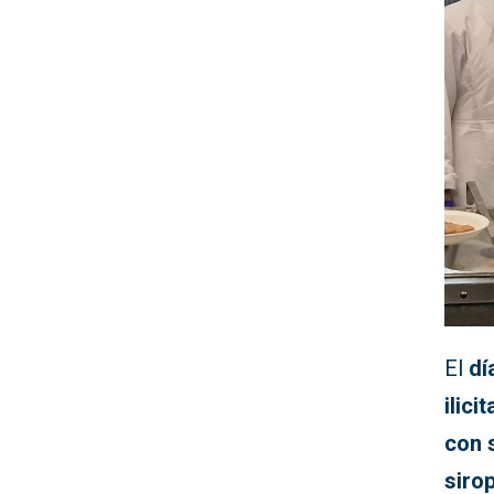
El
dí
ilic
con 
siro