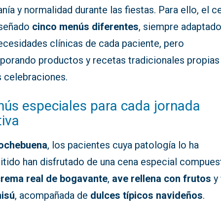
nía y normalidad durante las fiestas. Para ello, el c
iseñado
cinco menús diferentes
, siempre adaptado
ecesidades clínicas de cada paciente, pero
rporando productos y recetas tradicionales propias
s celebraciones.
ús especiales para cada jornada
tiva
ochebuena
, los pacientes cuya patología lo ha
itido han disfrutado de una cena especial compues
crema real de bogavante
,
ave rellena con frutos
y
misú
, acompañada de
dulces típicos navideños
.