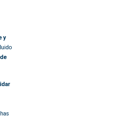
e y
luido
 de
idar
chas