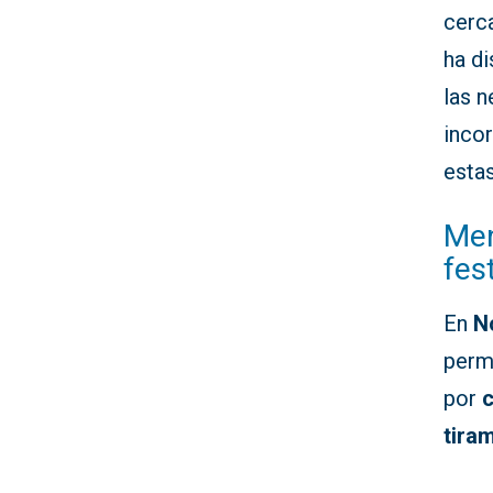
cerca
ha d
las n
inco
esta
Men
fes
En
N
perm
por
tira