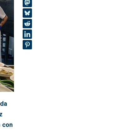
ada
z
s con