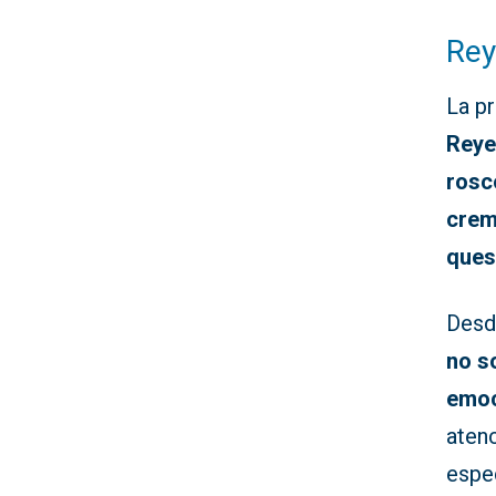
Rey
La p
Rey
rosc
crem
ques
Desd
no so
emoc
aten
espec