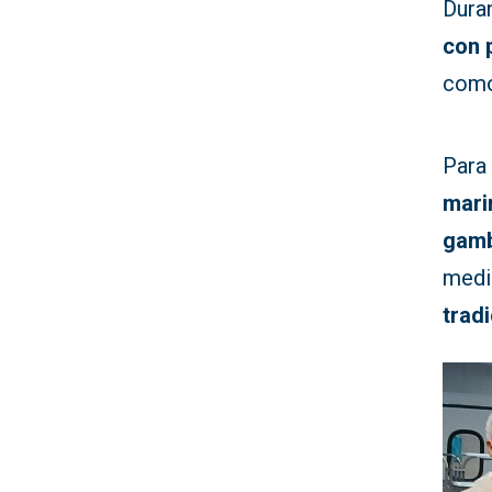
Dura
con 
como
Para
mari
gam
medi
trad