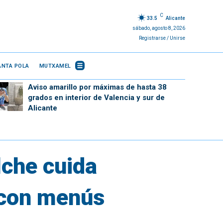
C
33.5
Alicante
sábado, agosto 8, 2026
Registrarse / Unirse
ANTA POLA
MUTXAMEL
Aviso amarillo por máximas de hasta 38
grados en interior de Valencia y sur de
Alicante
lche cuida
 con menús