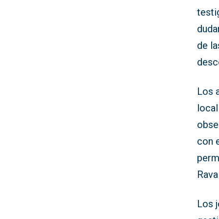
testi
duda
de la
desc
Los a
loca
obser
con 
permi
Raval
Los 