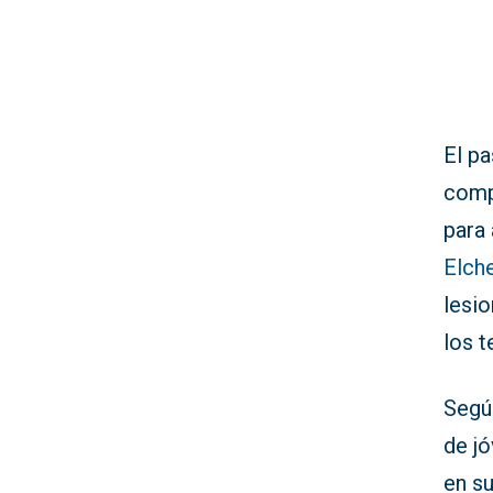
El pa
comp
para 
Elche
lesio
los t
Según
de jó
en su