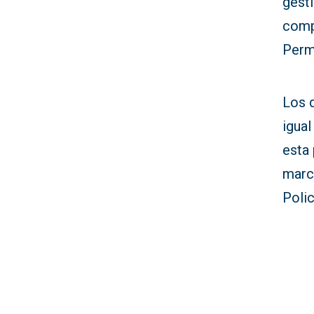
gesti
comp
Perm
Los 
igual
esta 
marc
Polic