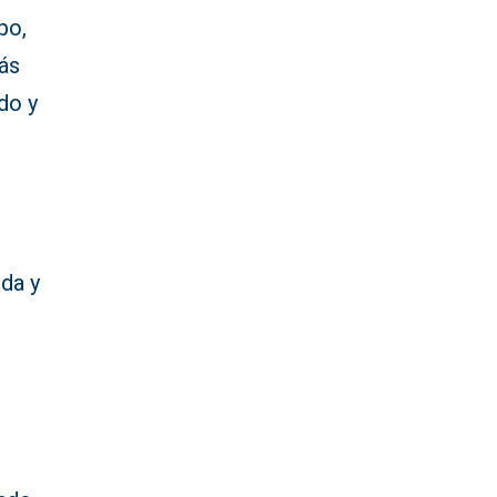
po,
más
do y
ida y