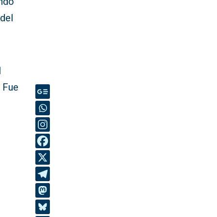
endo
del
l
. Fue