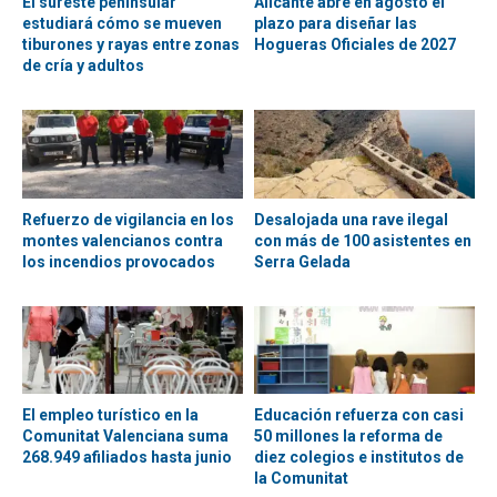
El sureste peninsular
Alicante abre en agosto el
estudiará cómo se mueven
plazo para diseñar las
tiburones y rayas entre zonas
Hogueras Oficiales de 2027
de cría y adultos
Refuerzo de vigilancia en los
Desalojada una rave ilegal
montes valencianos contra
con más de 100 asistentes en
los incendios provocados
Serra Gelada
El empleo turístico en la
Educación refuerza con casi
Comunitat Valenciana suma
50 millones la reforma de
268.949 afiliados hasta junio
diez colegios e institutos de
la Comunitat