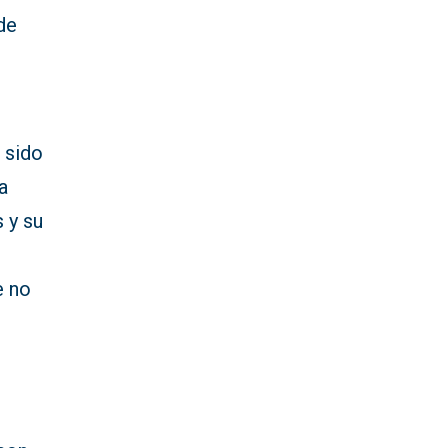
de
 sido
a
s y su
e no