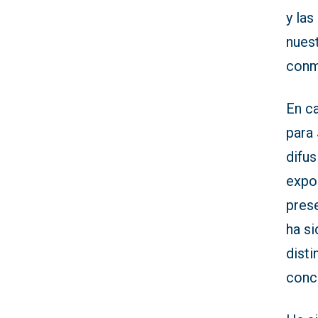
y la
nuest
conm
En ca
para
difus
expos
pres
ha s
dist
conc