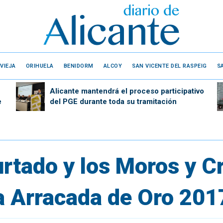
VIEJA
ORIHUELA
BENIDORM
ALCOY
SAN VICENTE DEL RASPEIG
S
Alicante mantendrá el proceso participativo
e
del PGE durante toda su tramitación
rtado y los Moros y Cr
a Arracada de Oro 2017