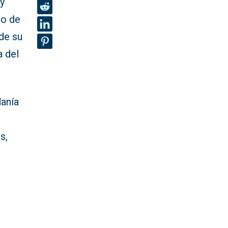
y
do de
de su
a del
danía
s,