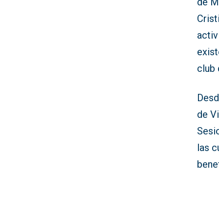
de M
Cris
acti
exist
club
Desde
de Vi
Sesi
las c
benef