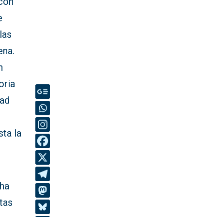
 con
e
las
ena.
n
oria
dad
sta la
 ha
tas