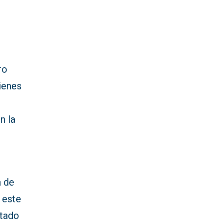
ro
ienes
n la
a de
 este
rtado