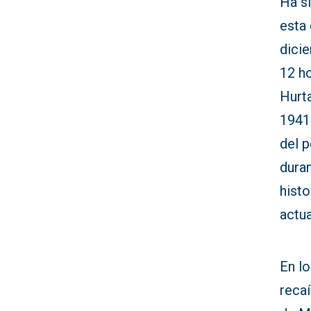
Ha s
esta 
dicie
12 ho
Hurta
1941
del p
dura
histo
actua
En lo
reca