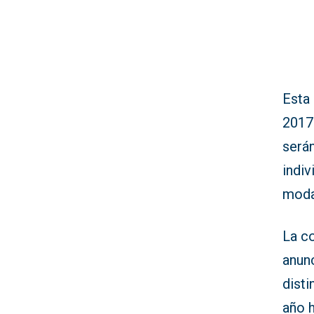
Esta 
2017
será
indiv
moda
La c
anunc
dist
año 