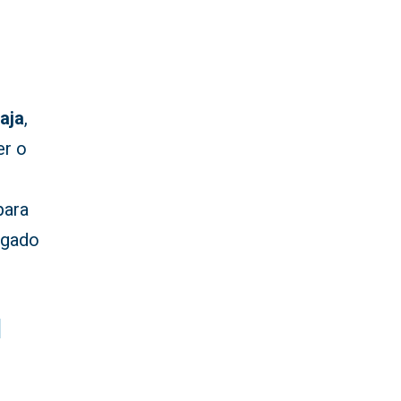
aja
,
er o
para
ngado
l