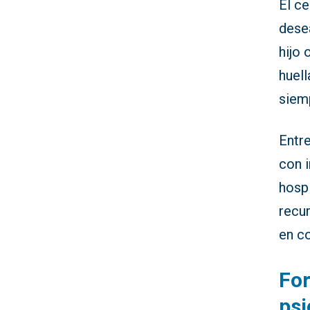
El ce
dese
hijo
huell
siemp
Entre
con i
hosp
recu
en c
For
psi