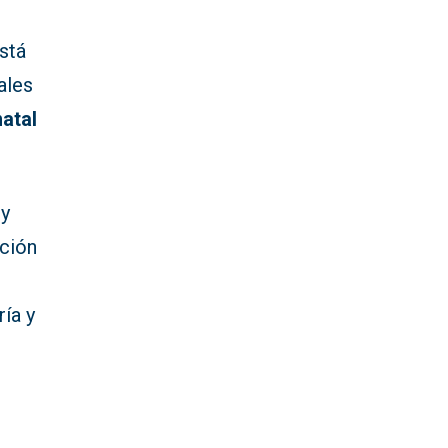
está
ales
natal
 y
ación
ría y