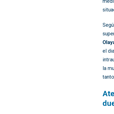
medid
situa
Segú
super
Olay
el di
intr
la mu
tanto
Ate
due