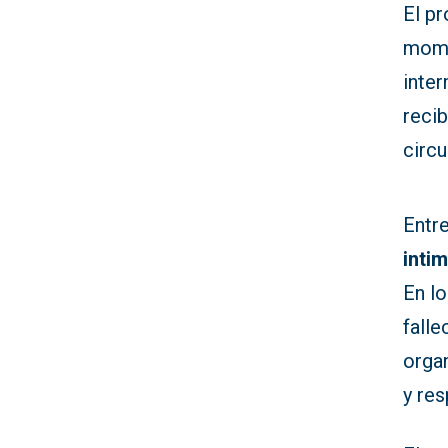
El pr
mome
inter
recib
circu
Entre
inti
En lo
falle
organ
y re