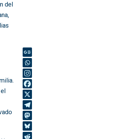
n del
ana,
lias
milia.
 el
rvado