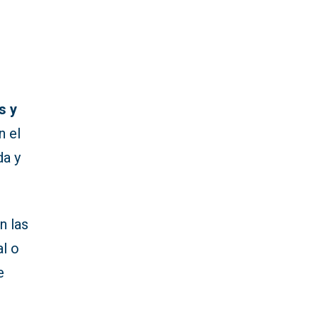
s y
n el
da y
n las
l o
e