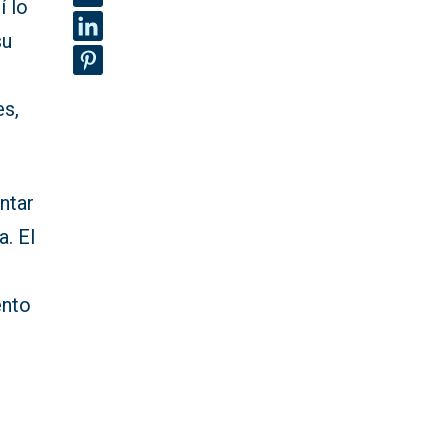
í lo
su
es,
ntar
. El
ento