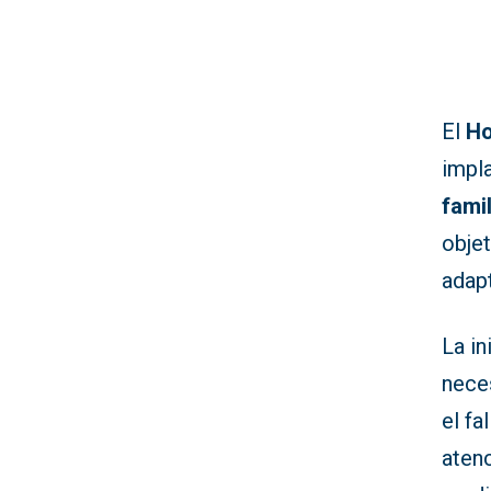
El
Ho
impl
fami
obje
adap
La in
nece
el fa
aten