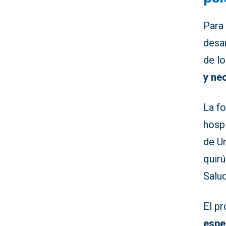
Para 
desar
de lo
y ne
La f
hospi
de Ur
quirú
Salu
El p
espe