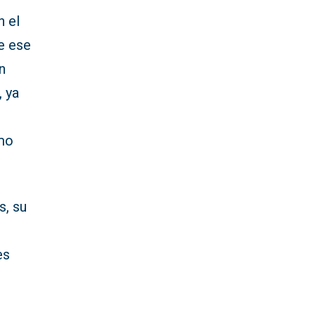
n el
de ese
n
, ya
omo
s, su
es