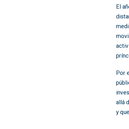
El a
dist
medid
movi
activ
prínc
Por 
públ
inves
allá
y que