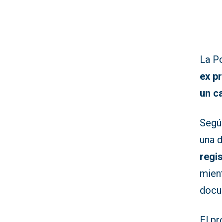
La Po
ex p
un c
Según
una 
regi
mient
docu
El p