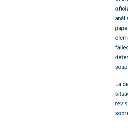
ofici
análi
papel
elem
falle
deten
sospe
La d
situa
revi
sobre