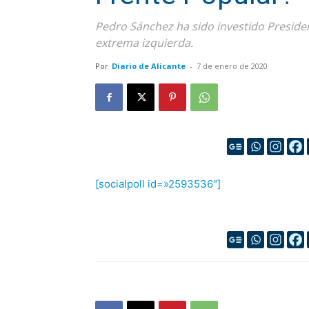
Pedro Sánchez ha sido investido Presiden
extrema izquierda.
Por
Diario de Alicante
-
7 de enero de 2020
[socialpoll id=»2593536″]