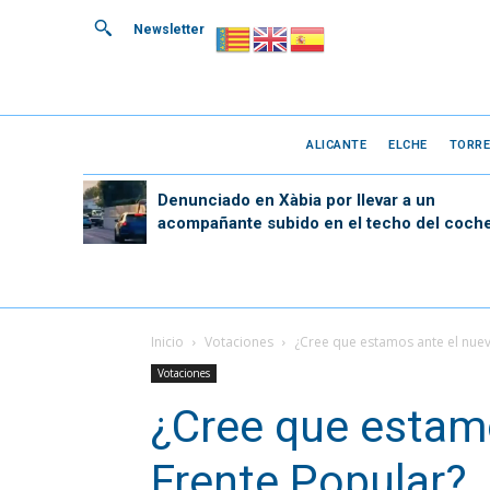
Newsletter
ALICANTE
ELCHE
TORRE
Denunciado en Xàbia por llevar a un
acompañante subido en el techo del coch
Inicio
Votaciones
¿Cree que estamos ante el nuev
Votaciones
¿Cree que estam
Frente Popular?