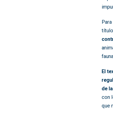
impun
Para 
títul
cont
anima
fauna
El t
regu
de l
con l
que n