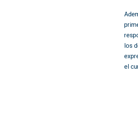
Ademá
prime
respo
los d
expr
el cu