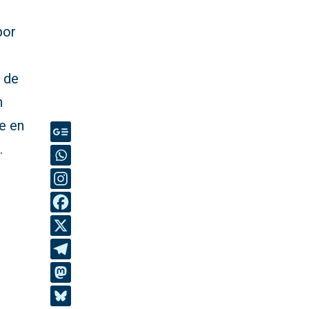
por
n de
n
e en
.