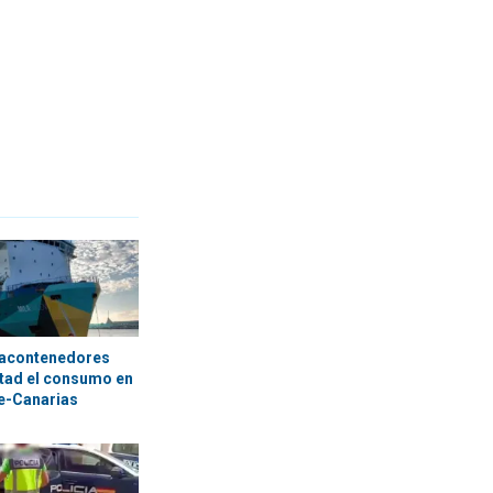
tacontenedores
itad el consumo en
te-Canarias