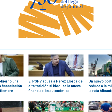
obierno una
El PSPV acusa a Pérez Llorca de
Un nuevo por
 financiación
alta traición si bloquea la nueva
reduce a la m
ptiembre
financiación autonómica
la ruta Alican