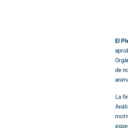
El P
apro
Orgá
de n
anima
La fi
Anál
motiv
expe