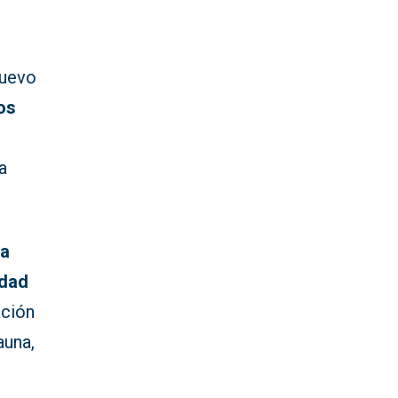
nuevo
os
a
va
idad
ación
auna,